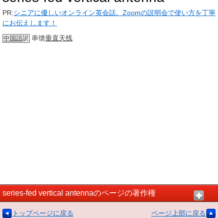
PR:
シニアに優しいオンライン英会話。Zoomの説明会で使い方を丁寧
にお伝えします！
串馈
垂直天线
中国語
訳
series-fed vertical antennaのページの著作権
トップページに戻る
ページ上部に戻る