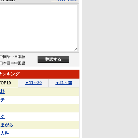
中国語⇒日本語
日本語⇒中国語
ランキング
▼
11～20
▼
21～30
TOP10
試料
ハチ
屋
泳ぐ
やまがら
婦人科