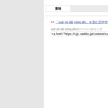
意味
>>
「xuè yè dài yòng pǐn」を含む
xuè yè dài yòng pǐnのページへのリンク