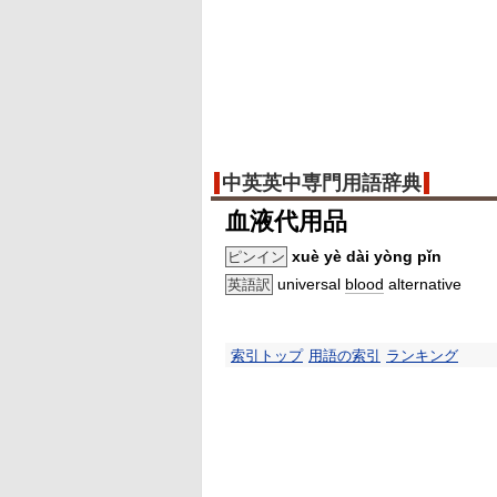
中英英中専門用語辞典
血液代用品
xuè yè dài yòng pǐn
ピンイン
universal
blood
alternative
英語訳
索引トップ
用語の索引
ランキング