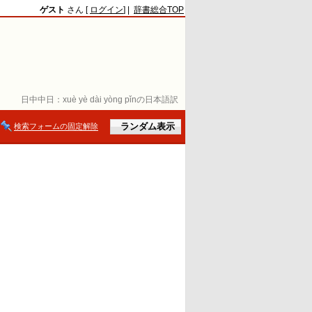
ゲスト
さん [
ログイン
] |
辞書総合TOP
日中中日：
xuè yè dài yòng pǐnの日本語訳
検索フォームの固定解除