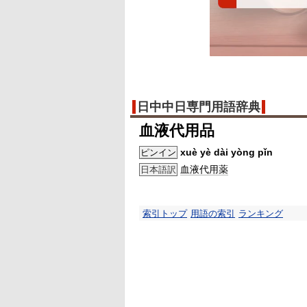
日中中日専門用語辞典
血液代用品
xuè yè dài yòng pǐn
ピンイン
血液
代用
薬
日本語訳
索引トップ
用語の索引
ランキング