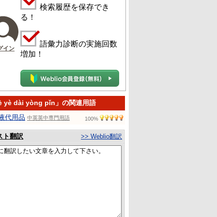
検索履歴を保存でき
る！
語彙力診断の実施回数
グイン
増加！
è yè dài yòng pǐn」の関連用語
液代用品
中英英中専門用語
100%
スト翻訳
>> Weblio翻訳