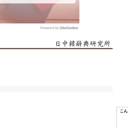
Powered by 
GliaStudios
Mute
こん