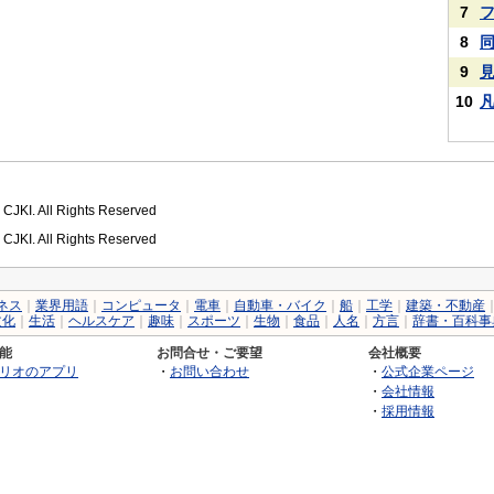
7
8
9
10
 CJKI. All Rights Reserved
 CJKI. All Rights Reserved
ネス
｜
業界用語
｜
コンピュータ
｜
電車
｜
自動車・バイク
｜
船
｜
工学
｜
建築・不動産
文化
｜
生活
｜
ヘルスケア
｜
趣味
｜
スポーツ
｜
生物
｜
食品
｜
人名
｜
方言
｜
辞書・百科事
能
お問合せ・ご要望
会社概要
リオのアプリ
・
お問い合わせ
・
公式企業ページ
・
会社情報
・
採用情報