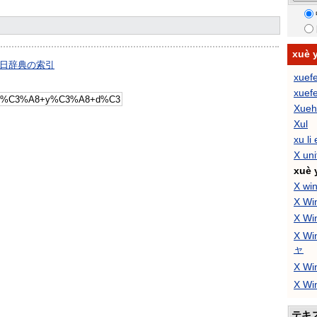
xuè
日中中日辞典の索引
xuef
xuef
Xueh
Xul
xu li
X uni
xuè 
X wi
X Wi
X W
X W
ャ
X W
X W
テキ