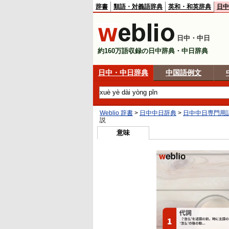
辞書
類語・対義語辞典
英和・和英辞典
日中
日中・中日
約160万語収録の日中辞典・中日辞典
日中・中日辞典
中国語例文
Weblio 辞書
>
日中中日辞典
>
日中中日専門用
説
意味