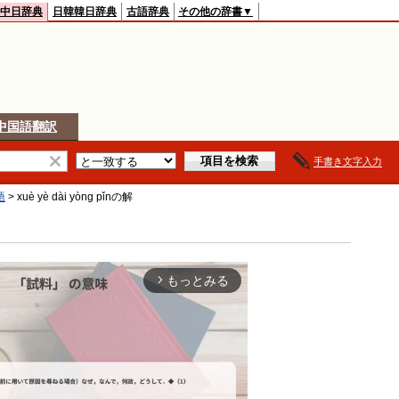
中日辞典
日韓韓日辞典
古語辞典
その他の辞書▼
中国語翻訳
手書き文字入力
語
>
xuè yè dài yòng pǐn
の解
もっとみる
arrow_forward_ios