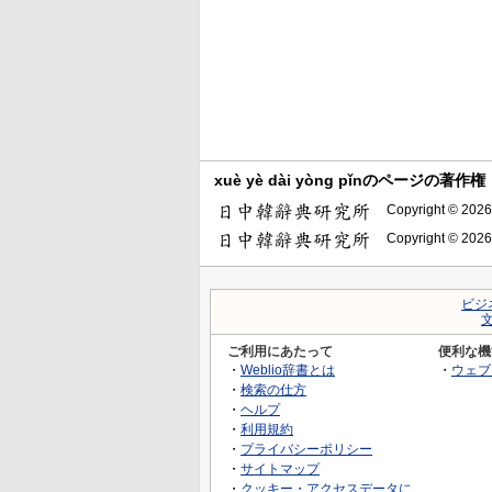
xuè yè dài yòng pǐnのページの著作権
Copyright © 2026
Copyright © 2026
ビジ
ご利用にあたって
便利な機
・
Weblio辞書とは
・
ウェブ
・
検索の仕方
・
ヘルプ
・
利用規約
・
プライバシーポリシー
・
サイトマップ
・
クッキー・アクセスデータに