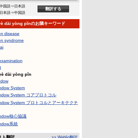
中国語⇒日本語
日本語⇒中国語
 yè dài yòng pǐnのお隣キーワード
en disease
en syndrome
ai
 examination
t
yè dài yòng pǐn
ndow
ndow System
indow System コアプロトコル
indow System プロトコルとアーキテクチ
indow核心協議
indow系統
スト翻訳
>> Weblio翻訳