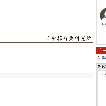
ロ
「xu
1
血
テキ