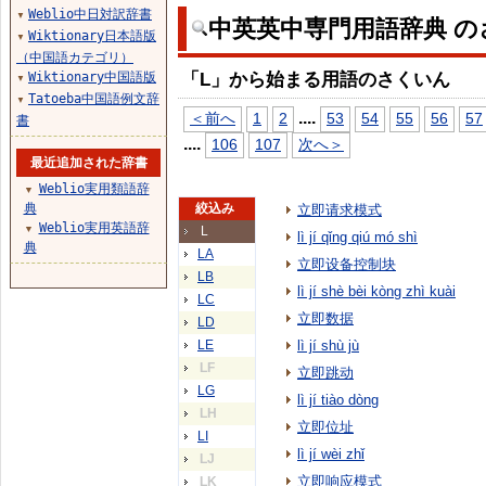
Weblio中日対訳辞書
▼
中英英中専門用語辞典 の
Wiktionary日本語版
▼
（中国語カテゴリ）
「L」から始まる用語のさくいん
Wiktionary中国語版
▼
Tatoeba中国語例文辞
▼
...
.
＜前へ
1
2
53
54
55
56
57
書
...
.
106
107
次へ＞
最近追加された辞書
Weblio実用類語辞
▼
典
絞込み
立即请求模式
Weblio実用英語辞
▼
L
lì jí qǐng qiú mó shì
典
LA
立即设备控制块
LB
lì jí shè bèi kòng zhì kuài
LC
立即数据
LD
LE
lì jí shù jù
LF
立即跳动
LG
lì jí tiào dòng
LH
立即位址
LI
lì jí wèi zhǐ
LJ
立即响应模式
LK