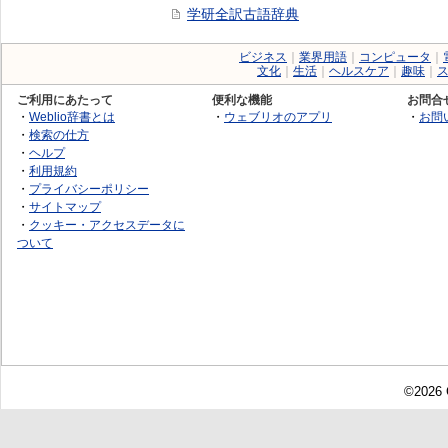
学研全訳古語辞典
ビジネス
｜
業界用語
｜
コンピュータ
｜
文化
｜
生活
｜
ヘルスケア
｜
趣味
｜
ご利用にあたって
便利な機能
お問合
・
Weblio辞書とは
・
ウェブリオのアプリ
・
お問
・
検索の仕方
・
ヘルプ
・
利用規約
・
プライバシーポリシー
・
サイトマップ
・
クッキー・アクセスデータに
ついて
©2026 