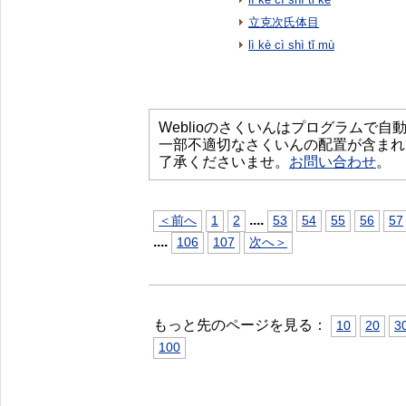
立克次氏体目
lì kè cì shì tǐ mù
Weblioのさくいんはプログラムで
一部不適切なさくいんの配置が含まれ
了承くださいませ。
お問い合わせ
。
...
.
＜前へ
1
2
53
54
55
56
57
...
.
106
107
次へ＞
もっと先のページを見る：
10
20
3
100