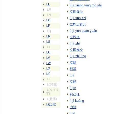
LL
lì jí xiǎng yìng mó shì
LM
立即寻址
LN
lì jí xún zhǐ
LO
立即运算元
LP
lì jí yùn suàn yuán
LQ
LR
立即值
LS
lì jí zhí
LT
立即指令
LU
lì jí zhǐ lìng
LV
立肌
LW
LX
利基
LY
lì jī
LZ
立筋
L(50音)
lì jīn
L(タイ文
字)
利己狂
L(数字)
lì jǐ kuáng
L(記号)
力矩
lì jǔ