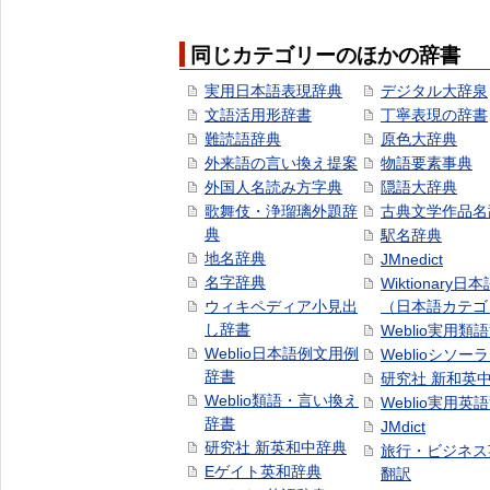
同じカテゴリーのほかの辞書
実用日本語表現辞典
デジタル大辞泉
文語活用形辞書
丁寧表現の辞書
難読語辞典
原色大辞典
外来語の言い換え提案
物語要素事典
外国人名読み方字典
隠語大辞典
歌舞伎・浄瑠璃外題辞
古典文学作品名
典
駅名辞典
地名辞典
JMnedict
名字辞典
Wiktionary日
ウィキペディア小見出
（日本語カテゴ
し辞書
Weblio実用類
Weblio日本語例文用例
Weblioシソー
辞書
研究社 新和英
Weblio類語・言い換え
Weblio実用英
辞書
JMdict
研究社 新英和中辞典
旅行・ビジネス
Eゲイト英和辞典
翻訳