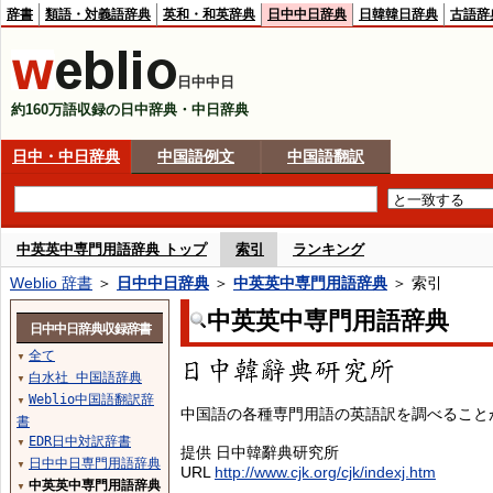
辞書
類語・対義語辞典
英和・和英辞典
日中中日辞典
日韓韓日辞典
古語辞
日中中日
約160万語収録の日中辞典・中日辞典
日中・中日辞典
中国語例文
中国語翻訳
中英英中専門用語辞典 トップ
索引
ランキング
Weblio 辞書
＞
日中中日辞典
＞
中英英中専門用語辞典
＞ 索引
中英英中専門用語辞典
日中中日辞典収録辞書
全て
▼
白水社 中国語辞典
▼
Weblio中国語翻訳辞
▼
中国語の各種専門用語の英語訳を調べること
書
EDR日中対訳辞書
▼
提供 日中韓辭典研究所
日中中日専門用語辞典
▼
URL
http://www.cjk.org/cjk/indexj.htm
中英英中専門用語辞典
▼