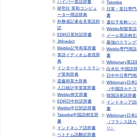
ハイパー英語辞書
Tatoeba
研究社 英和コンピュ
日英・英日専門
ーター用語辞典
書
外務省記者会見英語対
遺伝子名称シソ
訳
Weblio和製英
EDR日英対訳辞書
メール英語例文
JMnedict
最強のスラング
Weblio記号和英辞書
Weblio専門用
英語イディオム表現辞
書
典
Wiktionary英語
インターネットスラン
白水社 中国語
グ英和辞典
日中中日専門用
斎藤和英大辞典
Wiktionary日
人口統計学英英辞書
（中国語カテゴ
Weblio例文辞書
韓国語単語辞書
EDR日中対訳辞書
インドネシア語
Weblio中日対訳辞書
書
Tatoeba中国語例文辞
Wiktionary日
書
（フランス語カ
インドネシア語辞書
リ）
ベトナム語翻訳辞書