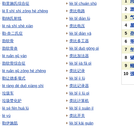
1
勒里施氏综合征
lèi bǐ chuán shū
2
lè lǐ shī shì zōng hé zhēng
类比电路
3
勒纳氏射线
lèi bǐ diàn lù
4
lè nà shì shè xiàn
类比电压
5
勒-奈二氏症
lèi bǐ diàn yā
肋软骨
类比多工器
6
肋软骨炎
lèi bǐ duō gōng qì
7
lè ruǎn gǔ yán
类比加法器
8
肋软骨综合征
lèi bǐ jiā fǎ qì
9
lè ruǎn gǔ zōng hé zhēng
类比记录
10
勒让德多项式
lèi bǐ jì lù
lè ràng dé duō xiàng shì
类比记录器
垃圾车
lèi bǐ jì lù qì
垃圾焚化炉
类比计算机
lè sè fén huà lú
lèi bǐ jì suàn jī
lè yú
类比开关
勒伊施肌
lèi bǐ kāi guān