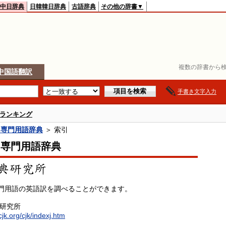
中日辞典
日韓韓日辞典
古語辞典
その他の辞書▼
複数の辞書から検
中国語翻訳
手書き文字入力
ランキング
中専門用語辞典
＞ 索引
中専門用語辞典
門用語の英語訳を調べることができます。
典研究所
cjk.org/cjk/indexj.htm