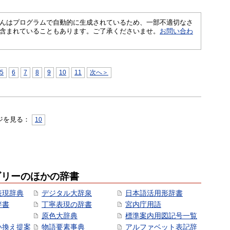
さくいんはプログラムで自動的に生成されているため、一部不適切なさ
含まれていることもあります。ご了承くださいませ。
お問い合わ
5
6
7
8
9
10
11
次へ＞
ジを見る：
10
ゴリーのほかの辞書
表現辞典
デジタル大辞泉
日本語活用形辞書
辞書
丁寧表現の辞書
宮内庁用語
原色大辞典
標準案内用図記号一覧
い換え提案
物語要素事典
アルファベット表記辞