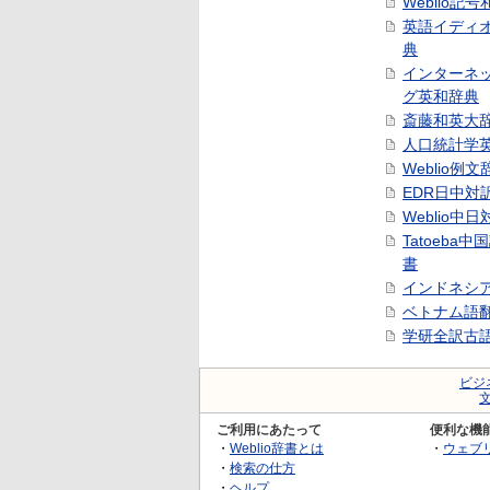
Weblio記
英語イディ
典
インターネ
グ英和辞典
斎藤和英大
人口統計学
Weblio例文
EDR日中対
Weblio中
Tatoeba
書
インドネシ
ベトナム語
学研全訳古
ビジ
ご利用にあたって
便利な機
・
Weblio辞書とは
・
ウェブ
・
検索の仕方
・
ヘルプ