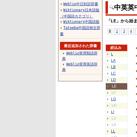
Weblio中日対訳辞書
▼
中英英
Wiktionary日本語版
▼
（中国語カテゴリ）
「LE」から始
Wiktionary中国語版
▼
Tatoeba中国語例文辞
▼
1
2
3
4
書
最近追加された辞書
絞込み
Weblio実用類語辞
▼
L
典
LA
Weblio実用英語辞
▼
LB
典
LC
LD
LE
LF
LG
LH
LI
LJ
LK
LL