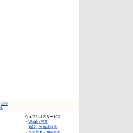
｜
学問
典
ウェブリオのサービス
・
Weblio 辞書
・
類語・対義語辞典
・
英和辞典・和英辞典