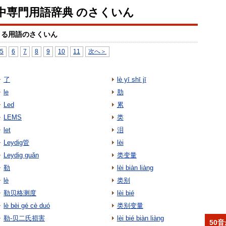
中専門用語辞典 のさくいん
まる用語のさくいん
5
6
7
8
9
10
11
次へ＞
了
lè yī shī jī
le
肋
Led
累
LEMS
类
let
泪
Leydig管
lèi
Leydig guǎn
类变量
勒
lèi biàn liàng
lè
类别
勒贝格测度
lèi bié
lè bèi gé cè duó
类别变量
勒-贝二氏损害
lèi bié biàn liàng
50