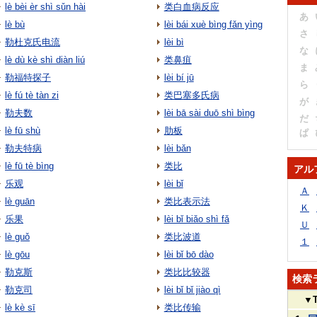
lè bèi èr shì sǔn hài
类白血病反应
あ
lè bù
lèi bái xuè bìng fǎn yìng
さ
勒杜克氏电流
lèi bì
な
lè dù kè shì diàn liú
类鼻疽
ま
勒福特探子
lèi bí jū
ら
lè fú tè tàn zi
类巴塞多氏病
が
勒夫数
lèi bā sài duō shì bìng
だ
lè fū shù
肋板
ぱ
勒夫特病
lèi bǎn
lè fū tè bìng
类比
アル
乐观
lèi bǐ
Ａ
lè guān
类比表示法
Ｋ
乐果
lèi bǐ biǎo shì fǎ
Ｕ
lè guǒ
类比波道
１
lè gōu
lèi bǐ bō dào
勒克斯
类比比较器
検索
勒克司
lèi bǐ bǐ jiào qì
▼
lè kè sī
类比传输