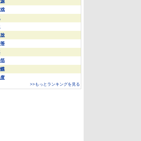
同源
游戏
气
屋
存放
等等
年
锡箔
蝴蝶
强度
>>もっとランキングを見る