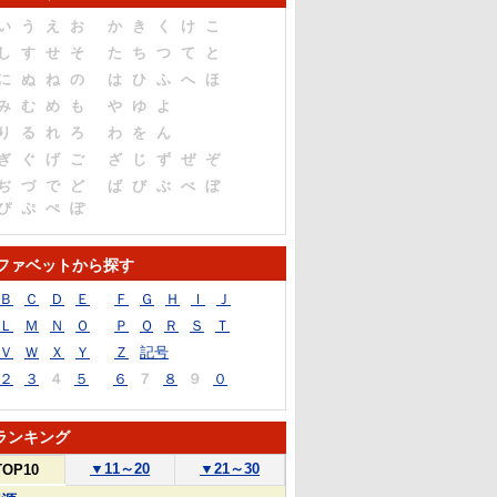
い
う
え
お
か
き
く
け
こ
し
す
せ
そ
た
ち
つ
て
と
に
ぬ
ね
の
は
ひ
ふ
へ
ほ
み
む
め
も
や
ゆ
よ
り
る
れ
ろ
わ
を
ん
ぎ
ぐ
げ
ご
ざ
じ
ず
ぜ
ぞ
ぢ
づ
で
ど
ば
び
ぶ
べ
ぼ
ぴ
ぷ
ぺ
ぽ
ファベットから探す
Ｂ
Ｃ
Ｄ
Ｅ
Ｆ
Ｇ
Ｈ
Ｉ
Ｊ
Ｌ
Ｍ
Ｎ
Ｏ
Ｐ
Ｑ
Ｒ
Ｓ
Ｔ
Ｖ
Ｗ
Ｘ
Ｙ
Ｚ
記号
２
３
４
５
６
７
８
９
０
ランキング
▼
11～20
▼
21～30
TOP10