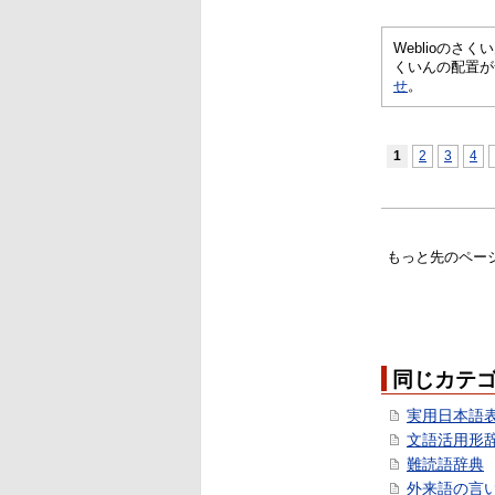
Weblioの
くいんの配置が
せ
。
1
2
3
4
もっと先のペー
同じカテ
実用日本語
文語活用形
難読語辞典
外来語の言