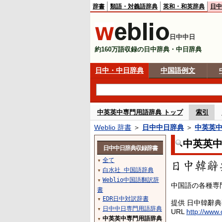
辞書
類語・対義語辞典
英和・和英辞典
日中
日中中日
約160万語収録の日中辞典・中日辞典
日中・中日辞典
中国語例文
中英英中専門用語辞典 トップ
索引
Weblio 辞書
＞
日中中日辞典
＞
中英英
中英英
日中中日辞典収録辞書
全て
▼
白水社 中国語辞典
▼
Weblio中国語翻訳辞
▼
中国語の各種専
書
EDR日中対訳辞書
▼
提供 日中韓辭
日中中日専門用語辞典
▼
URL
http://www.
中英英中専門用語辞典
▼