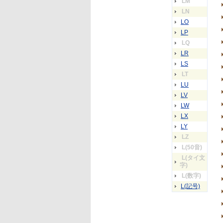
LM
LN
LO
LP
LQ
LR
LS
LT
LU
LV
LW
LX
LY
LZ
L(50音)
L(タイ文
字)
L(数字)
L(記号)