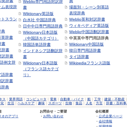
号和英辞書
典
Weblio専門用語対訳辞
オム表現辞
場面別・シーン別英語
書
表現辞典
Wiktionary英語版
ットスラン
Weblio英和対訳辞書
白水社 中国語辞典
ウィキペディア英語版
日中中日専門用語辞典
辞典
Weblio中国語翻訳辞書
Wiktionary日本語版
英英辞書
中英英中専門用語辞典
（中国語カテゴリ）
辞書
Wiktionary中国語版
韓国語単語辞書
訳辞書
韓日専門用語辞書
インドネシア語翻訳辞
日対訳辞書
書
タイ語辞書
中国語例文辞
Wiktionary日本語版
Wikipediaフランス語版
（フランス語カテゴ
ア語辞書
リ）
翻訳辞書
語辞典
ネス
｜
業界用語
｜
コンピュータ
｜
電車
｜
自動車・バイク
｜
船
｜
工学
｜
建築・不動産
文化
｜
生活
｜
ヘルスケア
｜
趣味
｜
スポーツ
｜
生物
｜
食品
｜
人名
｜
方言
｜
辞書・百科事
能
お問合せ・ご要望
会社概要
リオのアプリ
・
お問い合わせ
・
公式企業ページ
・
会社情報
・
採用情報