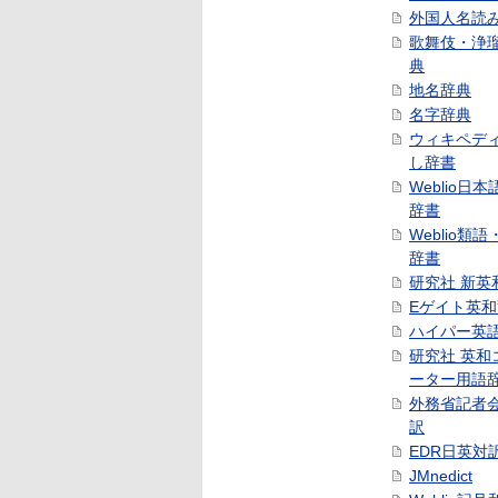
外国人名読
歌舞伎・浄
典
地名辞典
名字辞典
ウィキペデ
し辞書
Weblio日
辞書
Weblio類
辞書
研究社 新英
Eゲイト英
ハイパー英
研究社 英和
ーター用語
外務省記者
訳
EDR日英対
JMnedict