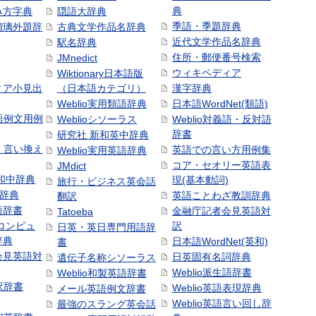
典
み方字典
隠語大辞典
季語・季題辞典
瑠璃外題辞
古典文学作品名辞典
近代文学作品名辞典
駅名辞典
住所・郵便番号検索
JMnedict
ウィキペディア
Wiktionary日本語版
ィア小見出
（日本語カテゴリ）
漢字辞典
Weblio実用類語辞典
日本語WordNet(類語)
本語例文用例
Weblioシソーラス
Weblio対義語・反対語
辞書
研究社 新和英中辞典
語・言い換え
英語での言い方用例集
Weblio実用英語辞典
コア・セオリー英語表
JMdict
和中辞典
現(基本動詞)
旅行・ビジネス英会話
和辞典
英語ことわざ教訓辞典
翻訳
語辞書
金融庁記者会見英語対
Tatoeba
コンピュ
訳
日英・英日専門用語辞
辞典
日本語WordNet(英和)
書
会見英語対
日英固有名詞辞典
遺伝子名称シソーラス
Weblio派生語辞書
Weblio和製英語辞書
訳辞書
Weblio英語表現辞典
メール英語例文辞書
Weblio英語言い回し辞
最強のスラング英会話