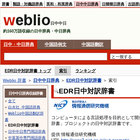
辞書
類語・対義語辞典
英和・和英辞典
日中中日辞典
日韓韓日辞典
古語辞
日中中日
約160万語収録の日中辞典・中日辞典
日中・中日辞典
中国語例文
中国語翻訳
EDR日中対訳辞書 トップ
索引
ランキング
Weblio 辞書
＞
日中中日辞典
＞
EDR日中対訳辞書
＞ 索引
EDR日中対訳辞書
日中中日辞典収録辞書
全て
▼
白水社 中国語辞典
▼
Weblio中国語翻訳辞
▼
コンピュータによる言語処理を目的として開
書
辞書」プロジェクトの日中対訳辞書です。
EDR日中対訳辞書
▼
日中中日専門用語辞典
▼
提供 情報通信研究機構
中英英中専門用語辞典
▼