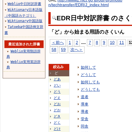
URL
http://www2.nict.go.jp/out-promotio
Weblio中日対訳辞書
n/techtransfer/EDR/J_index.html
▼
Wiktionary日本語版
▼
（中国語カテゴリ）
EDR日中対訳辞書 のさ
Wiktionary中国語版
▼
Tatoeba中国語例文辞
▼
「ど」から始まる用語のさくいん
書
...
.
＜前へ
1
2
7
8
9
10
11
1
最近追加された辞書
58
59
次へ＞
Weblio実用類語辞
▼
典
Weblio実用英語辞
▼
絞込み
典
如何して
ど
どうして
どあ
如何しても
どい
どうしても
どう
道者
どえ
どお
導車
どか
導者
どき
堂舎
どく
同舎
どけ