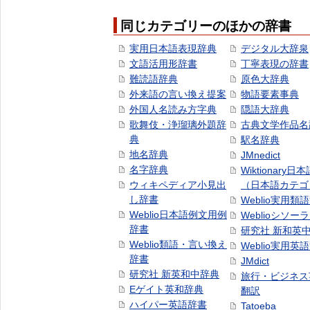
同じカテゴリーのほかの辞書
実用日本語表現辞典
デジタル大辞泉
文語活用形辞書
丁寧表現の辞書
難読語辞典
原色大辞典
外来語の言い換え提案
物語要素事典
外国人名読み方字典
隠語大辞典
歌舞伎・浄瑠璃外題辞
古典文学作品名
典
駅名辞典
地名辞典
JMnedict
名字辞典
Wiktionary日
ウィキペディア小見出
（日本語カテゴ
し辞書
Weblio実用類
Weblio日本語例文用例
Weblioシソー
辞書
研究社 新和英
Weblio類語・言い換え
Weblio実用英
辞書
JMdict
研究社 新英和中辞典
旅行・ビジネス
Eゲイト英和辞典
翻訳
ハイパー英語辞書
Tatoeba