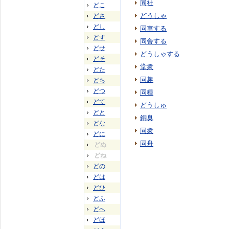
同社
どこ
どうしゃ
どさ
どし
同車する
どす
同舎する
どせ
どうしゃする
どそ
堂衆
どた
同趣
どち
どつ
同種
どて
どうしゅ
どと
銅臭
どな
同衆
どに
同舟
どぬ
どね
どの
どは
どひ
どふ
どへ
どほ