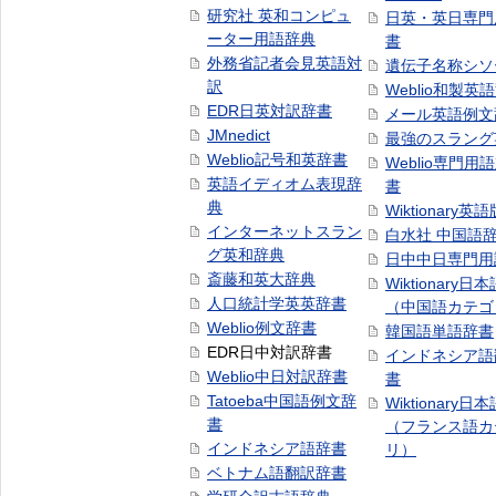
研究社 英和コンピュ
日英・英日専門
ーター用語辞典
書
外務省記者会見英語対
遺伝子名称シソ
訳
Weblio和製英
EDR日英対訳辞書
メール英語例文
JMnedict
最強のスラング
Weblio記号和英辞書
Weblio専門用
英語イディオム表現辞
書
典
Wiktionary英語
インターネットスラン
白水社 中国語
グ英和辞典
日中中日専門用
斎藤和英大辞典
Wiktionary日
人口統計学英英辞書
（中国語カテゴ
Weblio例文辞書
韓国語単語辞書
EDR日中対訳辞書
インドネシア語
Weblio中日対訳辞書
書
Tatoeba中国語例文辞
Wiktionary日
書
（フランス語カ
インドネシア語辞書
リ）
ベトナム語翻訳辞書