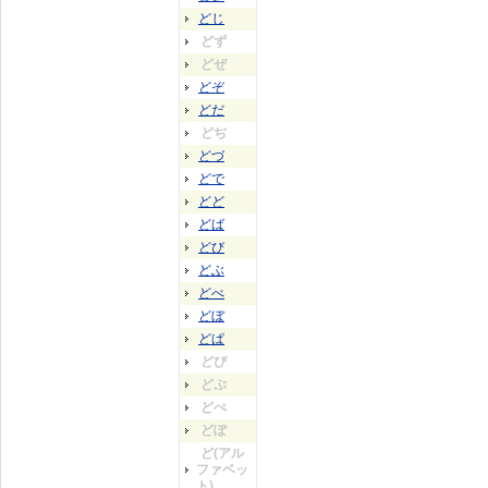
どじ
どず
どぜ
どぞ
どだ
どぢ
どづ
どで
どど
どば
どび
どぶ
どべ
どぼ
どぱ
どぴ
どぷ
どぺ
どぽ
ど(アル
ファベッ
ト)