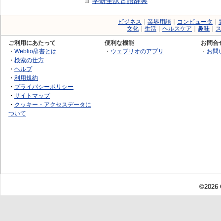
学研全訳古語辞典
ビジネス
｜
業界用語
｜
コンピュータ
｜
文化
｜
生活
｜
ヘルスケア
｜
趣味
｜
ご利用にあたって
便利な機能
お問合
・
Weblio辞書とは
・
ウェブリオのアプリ
・
お問
・
検索の仕方
・
ヘルプ
・
利用規約
・
プライバシーポリシー
・
サイトマップ
・
クッキー・アクセスデータに
ついて
©2026 