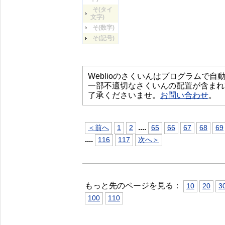
そ(タイ
文字)
そ(数字)
そ(記号)
Weblioのさくいんはプログラムで
一部不適切なさくいんの配置が含まれ
了承くださいませ。
お問い合わせ
。
...
.
＜前へ
1
2
65
66
67
68
69
...
.
116
117
次へ＞
もっと先のページを見る：
10
20
3
100
110