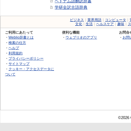
ベトナム語翻訳辞書
学研全訳古語辞典
ビジネス
｜
業界用語
｜
コンピュータ
｜
文化
｜
生活
｜
ヘルスケア
｜
趣味
｜
ご利用にあたって
便利な機能
お問合
・
Weblio辞書とは
・
ウェブリオのアプリ
・
お問
・
検索の仕方
・
ヘルプ
・
利用規約
・
プライバシーポリシー
・
サイトマップ
・
クッキー・アクセスデータに
ついて
©2026 