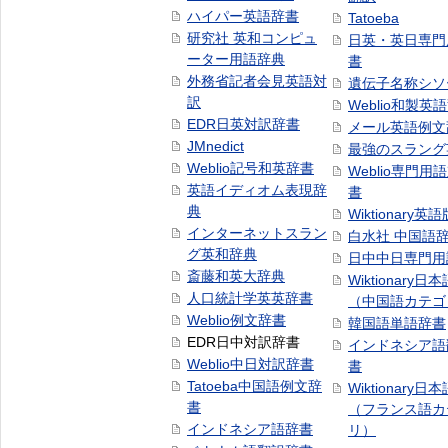
ハイパー英語辞書
Tatoeba
研究社 英和コンピュ
日英・英日専門
ーター用語辞典
書
外務省記者会見英語対
遺伝子名称シソ
訳
Weblio和製英
EDR日英対訳辞書
メール英語例文
JMnedict
最強のスラング
Weblio記号和英辞書
Weblio専門用
英語イディオム表現辞
書
典
Wiktionary英語
インターネットスラン
白水社 中国語
グ英和辞典
日中中日専門用
斎藤和英大辞典
Wiktionary日
人口統計学英英辞書
（中国語カテゴ
Weblio例文辞書
韓国語単語辞書
EDR日中対訳辞書
インドネシア語
Weblio中日対訳辞書
書
Tatoeba中国語例文辞
Wiktionary日
書
（フランス語カ
インドネシア語辞書
リ）