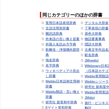
同じカテゴリーのほかの辞書
実用日本語表現辞典
デジタル大辞泉
文語活用形辞書
丁寧表現の辞書
難読語辞典
原色大辞典
外来語の言い換え提案
物語要素事典
外国人名読み方字典
隠語大辞典
歌舞伎・浄瑠璃外題辞
古典文学作品名
典
駅名辞典
地名辞典
JMnedict
名字辞典
Wiktionary日
ウィキペディア小見出
（日本語カテゴ
し辞書
Weblio実用類
Weblio日本語例文用例
Weblioシソー
辞書
研究社 新和英
Weblio類語・言い換え
Weblio実用英
辞書
JMdict
研究社 新英和中辞典
旅行・ビジネス
Eゲイト英和辞典
翻訳