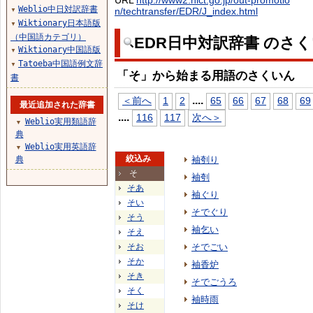
URL
http://www2.nict.go.jp/out-promotio
Weblio中日対訳辞書
n/techtransfer/EDR/J_index.html
▼
Wiktionary日本語版
▼
（中国語カテゴリ）
EDR日中対訳辞書 のさ
Wiktionary中国語版
▼
Tatoeba中国語例文辞
▼
「そ」から始まる用語のさくいん
書
...
.
＜前へ
1
2
65
66
67
68
69
最近追加された辞書
...
.
116
117
次へ＞
Weblio実用類語辞
▼
典
Weblio実用英語辞
▼
絞込み
典
袖刳り
そ
袖刳
そあ
袖ぐり
そい
そでぐり
そう
袖乞い
そえ
そお
そでごい
そか
袖香炉
そき
そでごうろ
そく
袖時雨
そけ