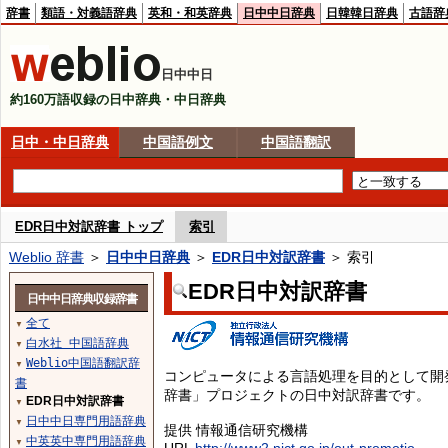
辞書
類語・対義語辞典
英和・和英辞典
日中中日辞典
日韓韓日辞典
古語辞
日中中日
約160万語収録の日中辞典・中日辞典
日中・中日辞典
中国語例文
中国語翻訳
EDR日中対訳辞書 トップ
索引
Weblio 辞書
＞
日中中日辞典
＞
EDR日中対訳辞書
＞ 索引
EDR日中対訳辞書
日中中日辞典収録辞書
全て
▼
白水社 中国語辞典
▼
Weblio中国語翻訳辞
▼
コンピュータによる言語処理を目的として開
書
辞書」プロジェクトの日中対訳辞書です。
EDR日中対訳辞書
▼
日中中日専門用語辞典
▼
提供 情報通信研究機構
中英英中専門用語辞典
▼