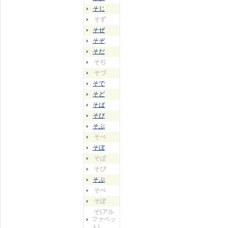
そじ
そず
そぜ
そぞ
そだ
そぢ
そづ
そで
そど
そば
そび
そぶ
そべ
そぼ
そぱ
そぴ
そぷ
そぺ
そぽ
そ(アル
ファベッ
ト)