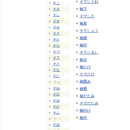
そでしぐれ
そこ
袖下
そさ
そし
そでした
そす
袖章
そせ
そでしょう
そそ
袖標
そた
袖印
そち
そつ
そでじるし
そて
袖丈
そと
袖たけ
そな
そでたけ
そに
袖畳み
そぬ
そね
袖畳
その
袖だたみ
そは
そでだたみ
そひ
袖付け
そふ
袖付
そへ
そほ