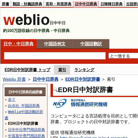
辞書
類語・対義語辞典
英和・和英辞典
日中中日辞典
日韓韓日辞典
古語辞
日中中日
約160万語収録の日中辞典・中日辞典
日中・中日辞典
中国語例文
中国語翻訳
EDR日中対訳辞書 トップ
索引
ランキング
Weblio 辞書
＞
日中中日辞典
＞
EDR日中対訳辞書
＞ 索引
EDR日中対訳辞書
日中中日辞典収録辞書
全て
▼
白水社 中国語辞典
▼
Weblio中国語翻訳辞
▼
コンピュータによる言語処理を目的として開
書
辞書」プロジェクトの日中対訳辞書です。
EDR日中対訳辞書
▼
日中中日専門用語辞典
▼
提供 情報通信研究機構
中英英中専門用語辞典
▼