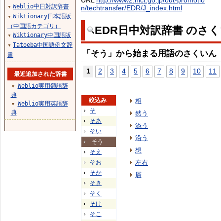
URL
http://www2.nict.go.jp/out-promotio
Weblio中日対訳辞書
n/techtransfer/EDR/J_index.html
▼
Wiktionary日本語版
▼
（中国語カテゴリ）
EDR日中対訳辞書 のさ
Wiktionary中国語版
▼
Tatoeba中国語例文辞
▼
「そう」から始まる用語のさくいん
書
1
2
3
4
5
6
7
8
9
10
11
最近追加された辞書
Weblio実用類語辞
▼
典
絞込み
相
Weblio実用英語辞
▼
そ
典
然う
そあ
添う
そい
沿う
そう
想
そえ
そお
左右
そか
層
そき
そく
そけ
そこ