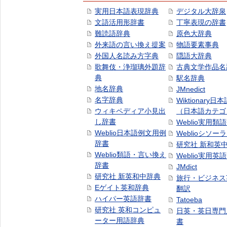
実用日本語表現辞典
デジタル大辞泉
文語活用形辞書
丁寧表現の辞書
難読語辞典
原色大辞典
外来語の言い換え提案
物語要素事典
外国人名読み方字典
隠語大辞典
歌舞伎・浄瑠璃外題辞
古典文学作品名
典
駅名辞典
地名辞典
JMnedict
名字辞典
Wiktionary日
ウィキペディア小見出
（日本語カテゴ
し辞書
Weblio実用類
Weblio日本語例文用例
Weblioシソー
辞書
研究社 新和英
Weblio類語・言い換え
Weblio実用英
辞書
JMdict
研究社 新英和中辞典
旅行・ビジネス
Eゲイト英和辞典
翻訳
ハイパー英語辞書
Tatoeba
研究社 英和コンピュ
日英・英日専門
ーター用語辞典
書