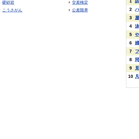
1
硬砂岩
交差検定
2
こうさがん
公差限界
3
4
5
6
7
8
9
10