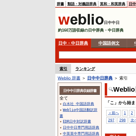
辞書
類語・対義語辞典
英和・和英辞典
日中
日中中日
約160万語収録の日中辞典・中日辞典
日中・中日辞典
中国語例文
索引
ランキング
Weblio 辞書
＞
日中中日辞典
＞ 索引
Webl
日中中日辞典収録辞書
全て
「こ」から始ま
白水社 中国語辞典
▼
Weblio中国語翻訳辞
▼
＜前へ
1
2
書
297
298
次
EDR日中対訳辞書
▼
日中中日専門用語辞典
▼
中英英中専門用語辞典
▼