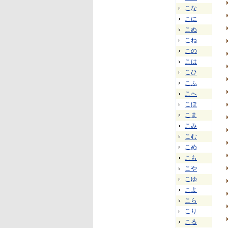
こな
こに
こぬ
こね
この
こは
こひ
こふ
こへ
こほ
こま
こみ
こむ
こめ
こも
こや
こゆ
こよ
こら
こり
こる