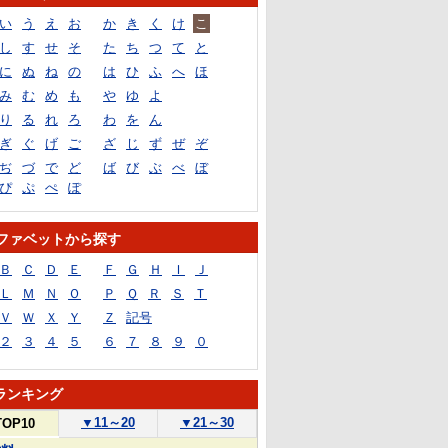
い
う
え
お
か
き
く
け
こ
し
す
せ
そ
た
ち
つ
て
と
に
ぬ
ね
の
は
ひ
ふ
へ
ほ
み
む
め
も
や
ゆ
よ
り
る
れ
ろ
わ
を
ん
ぎ
ぐ
げ
ご
ざ
じ
ず
ぜ
ぞ
ぢ
づ
で
ど
ば
び
ぶ
べ
ぼ
ぴ
ぷ
ぺ
ぽ
ファベットから探す
Ｂ
Ｃ
Ｄ
Ｅ
Ｆ
Ｇ
Ｈ
Ｉ
Ｊ
Ｌ
Ｍ
Ｎ
Ｏ
Ｐ
Ｑ
Ｒ
Ｓ
Ｔ
Ｖ
Ｗ
Ｘ
Ｙ
Ｚ
記号
２
３
４
５
６
７
８
９
０
ランキング
▼
11～20
▼
21～30
TOP10