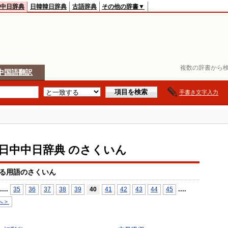
中日辞典
日韓韓日辞典
古語辞典
その他の辞書▼
複数の辞書から検
中国語翻訳
手書き文字入力
io日中中日辞典 のさくいん
る用語のさくいん
...
.
...
.
35
36
37
38
39
40
41
42
43
44
45
へ＞