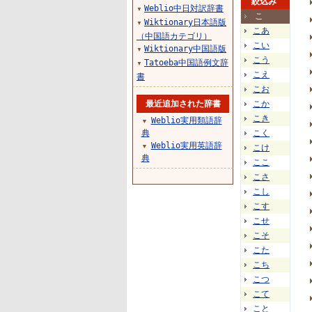
絞込み
Weblio中日対訳辞書
▼
こ
Wiktionary日本語版
▼
こあ
（中国語カテゴリ）
こい
Wiktionary中国語版
▼
こう
Tatoeba中国語例文辞
▼
こえ
書
こお
最近追加された辞書
こか
こき
Weblio実用類語辞
▼
典
こく
Weblio実用英語辞
▼
こけ
典
ここ
こさ
こし
こす
こせ
こそ
こた
こち
こつ
こて
こと