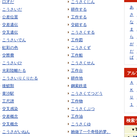
口才だ
こうさくじん
あ
こうさいだ
耕作する
さ
公差位置
工作する
な
交差遺伝
交錯する
ま
交叉遺伝
こうさくする
ら
こうさいでん
工作図
が
虹彩の色
こうさくず
だ
交際費
工作船
ぱ
こうさいひ
こうさくせん
光彩陸離たる
工作台
アル
こうさいりくりたる
耕作地
Ａ
後鰓類
鋼索鉄道
Ｋ
黄沙駅
こうさくてつどう
Ｕ
工尺譜
工作物
１
交叉感染
こうさくぶつ
交差概念
工作油
検索
交叉概念
こうさくゆ
▼
こうさがいねん
她做了一个奇怪的梦。