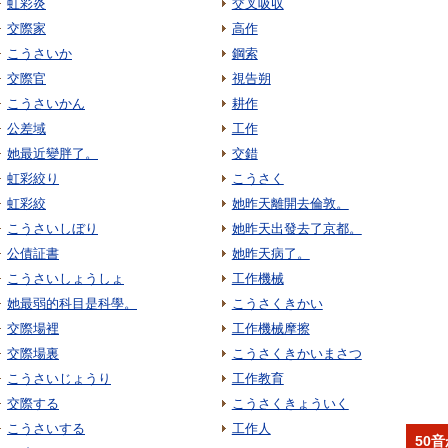
虹彩炎
交叉吸収
交際家
高作
こうさいか
鋼索
交際官
視告朔
こうさいかん
耕作
公差域
工作
她最近變胖了。
交錯
虹彩絞り
こうさく
虹彩絞
她昨天離開去倫敦。
こうさいしぼり
她昨天出發去了京都。
公債証書
她昨天病了。
こうさいしょうしょ
工作機械
她最弱的科目是科學。
こうさくきかい
交際場裡
工作機械摩擦
交際場裏
こうさくきかいまさつ
こうさいじょうり
工作教育
交際する
こうさくきょういく
こうさいする
工作人
50