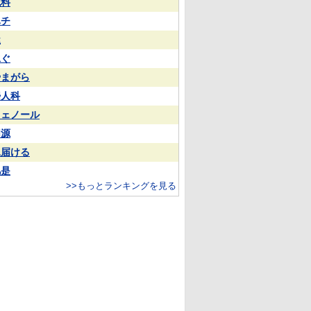
試料
ハチ
屋
泳ぐ
やまがら
婦人科
フェノール
同源
見届ける
凡是
>>もっとランキングを見る