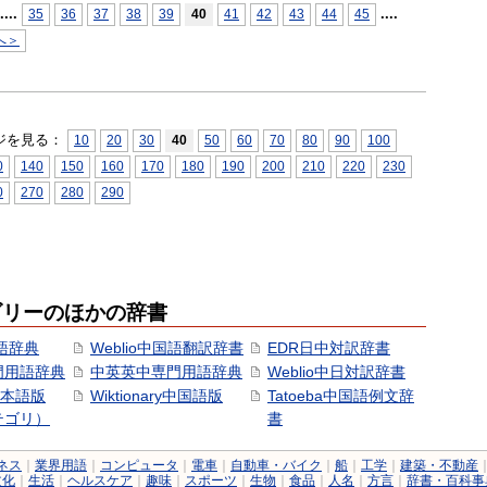
...
.
...
.
35
36
37
38
39
40
41
42
43
44
45
へ＞
ジを見る：
10
20
30
40
50
60
70
80
90
100
0
140
150
160
170
180
190
200
210
220
230
0
270
280
290
ゴリーのほかの辞書
語辞典
Weblio中国語翻訳辞書
EDR日中対訳辞書
門用語辞典
中英英中専門用語辞典
Weblio中日対訳辞書
y日本語版
Wiktionary中国語版
Tatoeba中国語例文辞
テゴリ）
書
ネス
｜
業界用語
｜
コンピュータ
｜
電車
｜
自動車・バイク
｜
船
｜
工学
｜
建築・不動産
文化
｜
生活
｜
ヘルスケア
｜
趣味
｜
スポーツ
｜
生物
｜
食品
｜
人名
｜
方言
｜
辞書・百科事