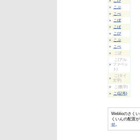
こび
こぶ
こべ
こぼ
こぱ
こぴ
こぷ
こぺ
こぽ
こ(アル
ファベッ
ト)
こ(タイ
文字)
こ(数字)
こ(記号)
Weblioの
くいんの配置が
せ
。