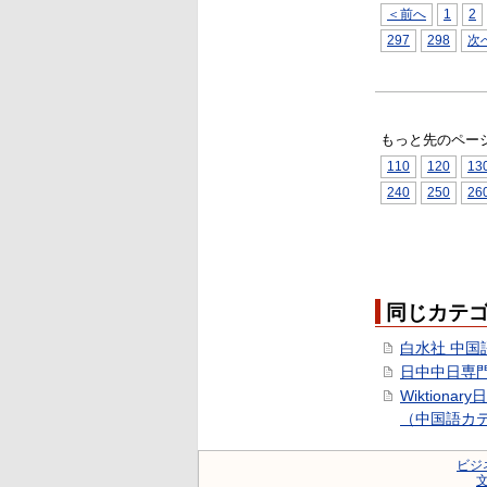
＜前へ
1
2
297
298
次
もっと先のペー
110
120
13
240
250
26
同じカテ
白水社 中国
日中中日専
Wiktionar
（中国語カ
ビジ