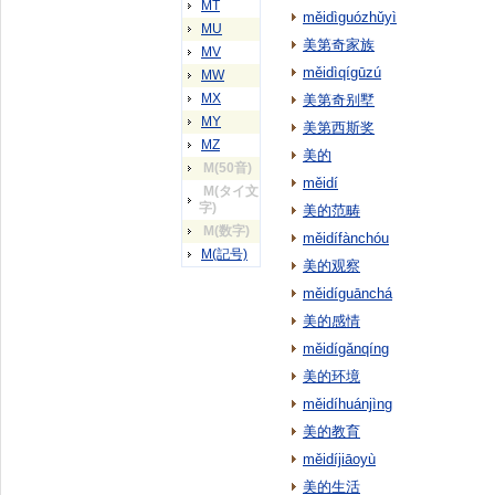
MT
měidìguózhǔyì
MU
美第奇家族
MV
měidìqígūzú
MW
MX
美第奇别墅
MY
美第西斯奖
MZ
美的
M(50音)
měidí
M(タイ文
字)
美的范畴
M(数字)
měidífànchóu
M(記号)
美的观察
měidíguānchá
美的感情
měidígǎnqíng
美的环境
měidíhuánjìng
美的教育
měidíjiāoyù
美的生活