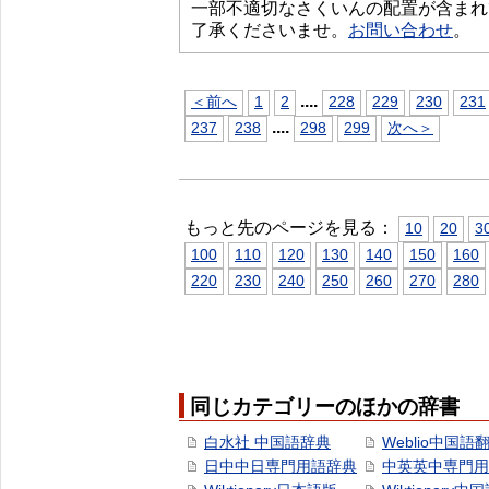
一部不適切なさくいんの配置が含まれ
了承くださいませ。
お問い合わせ
。
...
.
＜前へ
1
2
228
229
230
231
...
.
237
238
298
299
次へ＞
もっと先のページを見る：
10
20
3
100
110
120
130
140
150
160
220
230
240
250
260
270
280
同じカテゴリーのほかの辞書
白水社 中国語辞典
Weblio中国語
日中中日専門用語辞典
中英英中専門用