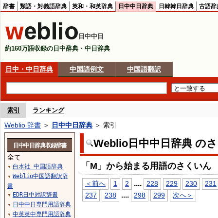
辞書
類語・対義語辞典
英和・和英辞典
日中中日辞典
日韓韓日辞典
古語辞
日中中日
約160万語収録の日中辞典・中日辞典
日中・中日辞典
中国語例文
中国語翻訳
索引
ランキング
Weblio 辞書
＞
日中中日辞典
＞ 索引
Weblio日中中日辞典 の
日中中日辞典収録辞書
全て
「M」から始まる用語のさくいん
白水社 中国語辞典
▼
Weblio中国語翻訳辞
▼
...
.
＜前へ
1
2
228
229
230
231
書
...
.
EDR日中対訳辞書
237
238
298
299
次へ＞
▼
日中中日専門用語辞典
▼
中英英中専門用語辞典
▼