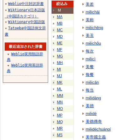
Weblio中日対訳辞書
絞込み
美差
▼
Wiktionary日本語版
M
▼
měichāi
（中国語カテゴリ）
MA
美称
Wiktionary中国語版
▼
MB
měichēng
Tatoeba中国語例文辞
▼
MC
書
美丑
MD
ME
měichǒu
最近追加された辞書
MF
每次
Weblio実用類語辞
▼
MG
měicì
典
MH
Weblio実用英語辞
▼
美餐
MI
典
每餐
MJ
měicān
MK
ML
每当
MM
měidàng
MN
美德
MO
měidé
MP
美德傳奇
MQ
MR
měidéchuánqí
MS
美帝國主義