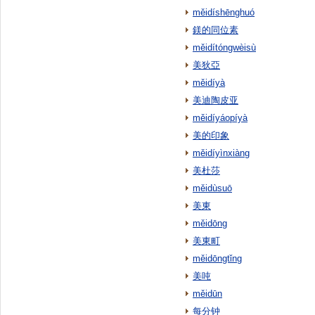
měidíshēnghuó
鎂的同位素
měidítóngwèisù
美狄亞
měidíyà
美迪陶皮亚
měidíyáopíyà
美的印象
měidíyìnxiàng
美杜莎
měidùsuō
美東
měidōng
美東町
měidōngtǐng
美吨
měidūn
每分钟