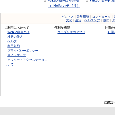
Wiktionary日本語版
Wiktionary中
（中国語カテゴリ）
ビジネス
｜
業界用語
｜
コンピュータ
｜
文化
｜
生活
｜
ヘルスケア
｜
趣味
｜
ご利用にあたって
便利な機能
お問合
・
Weblio辞書とは
・
ウェブリオのアプリ
・
お問
・
検索の仕方
・
ヘルプ
・
利用規約
・
プライバシーポリシー
・
サイトマップ
・
クッキー・アクセスデータに
ついて
©2026 