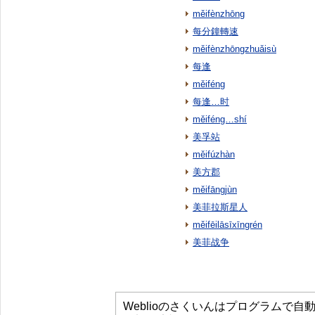
měifènzhōng
每分鐘轉速
měifènzhōngzhuǎisù
每逢
měiféng
每逢…时
měiféng…shí
美孚站
měifúzhàn
美方郡
měifāngjùn
美菲拉斯星人
měifēilāsīxīngrén
美菲战争
Weblioのさくいんはプログラムで