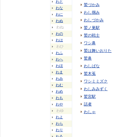
わと
鷲づかみ
わな
わし掴み
わに
わしづかみ
わぬ
わね
鷲ノ巣駅
わの
鷲の戦士
わは
ワシ鼻
わひ
鷲は舞いおりた
わふ
鷲鼻
わへ
わほ
わしばな
わま
鷲木菟
わみ
ワシミミズク
わむ
わしみみずく
わめ
鷲宮駅
わも
話者
わや
わゆ
わしゃ
わよ
わら
わり
わる