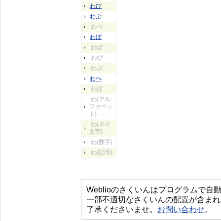
わび
わぶ
わべ
わぼ
わぱ
わぴ
わぷ
わぺ
わぽ
わ(アル
ファベッ
ト)
わ(タイ
文字)
わ(数字)
わ(記号)
Weblioのさくいんはプログラムで
一部不適切なさくいんの配置が含まれ
了承くださいませ。
お問い合わせ
。