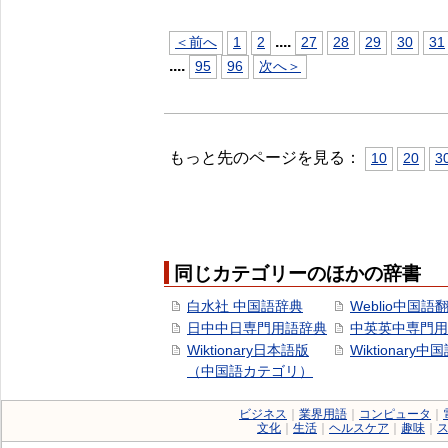
...
.
＜前へ
1
2
27
28
29
30
31
...
.
95
96
次へ＞
もっと先のページを見る：
10
20
3
同じカテゴリーのほかの辞書
白水社 中国語辞典
Weblio中国語
日中中日専門用語辞典
中英英中専門用
Wiktionary日本語版
Wiktionary中
（中国語カテゴリ）
ビジネス
｜
業界用語
｜
コンピュータ
｜
文化
｜
生活
｜
ヘルスケア
｜
趣味
｜