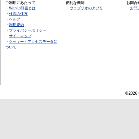
ご利用にあたって
便利な機能
お問合
・
Weblio辞書とは
・
ウェブリオのアプリ
・
お問
・
検索の仕方
・
ヘルプ
・
利用規約
・
プライバシーポリシー
・
サイトマップ
・
クッキー・アクセスデータに
ついて
©2026 