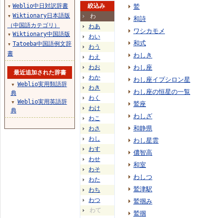
Weblio中日対訳辞書
絞込み
鷲
▼
Wiktionary日本語版
わ
▼
和詩
（中国語カテゴリ）
わあ
ワシカモメ
Wiktionary中国語版
▼
わい
和式
Tatoeba中国語例文辞
▼
わう
書
わしき
わえ
わお
わし座
最近追加された辞書
わか
わし座イプシロン星
Weblio実用類語辞
▼
わき
わし座の恒星の一覧
典
わく
Weblio実用英語辞
▼
鷲座
わけ
典
わしざ
わこ
和静県
わさ
わし
わし星雲
わす
儂智高
わせ
和室
わそ
わしつ
わた
鷲津駅
わち
わつ
鷲掴み
わて
鷲掴