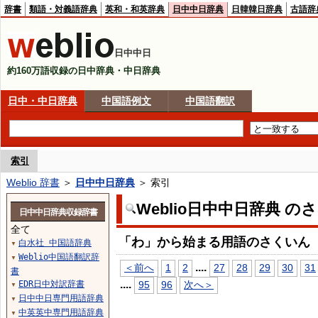
辞書
類語・対義語辞典
英和・和英辞典
日中中日辞典
日韓韓日辞典
古語辞
日中中日
約160万語収録の日中辞典・中日辞典
日中・中日辞典
中国語例文
中国語翻訳
索引
Weblio 辞書
＞
日中中日辞典
＞ 索引
Weblio日中中日辞典 の
日中中日辞典収録辞書
全て
「わ」から始まる用語のさくいん
白水社 中国語辞典
▼
Weblio中国語翻訳辞
▼
...
.
＜前へ
1
2
27
28
29
30
31
書
...
.
EDR日中対訳辞書
95
96
次へ＞
▼
日中中日専門用語辞典
▼
中英英中専門用語辞典
▼