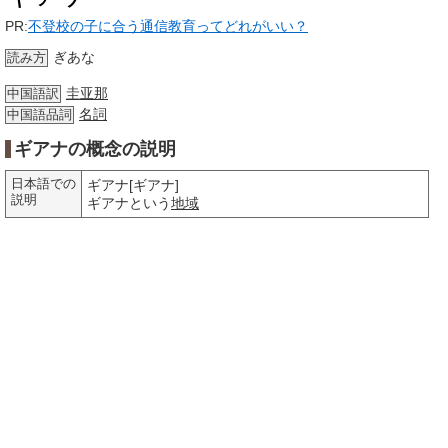
PR:
不登校の子に合う通信教育ってどれがいい？
ぎあな
読み方
圭亚那
中国語訳
名詞
中国語品詞
ギアナの概念の説明
日本語での
ギアナ[ギアナ]
説明
ギアナという
地域