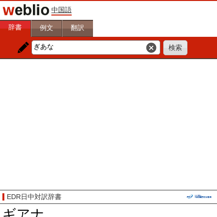
中国語
辞書
例文
翻訳
EDR日中対訳辞書
ギアナ