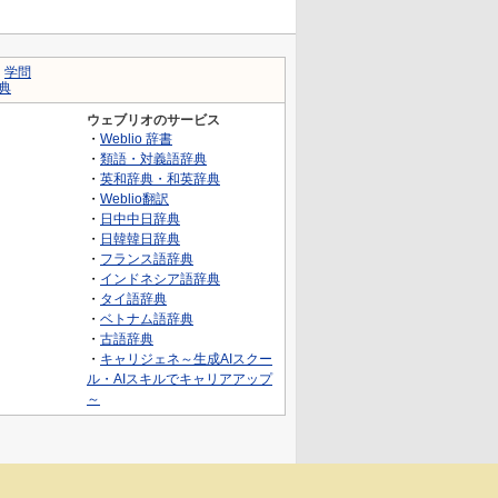
｜
学問
典
ウェブリオのサービス
・
Weblio 辞書
・
類語・対義語辞典
・
英和辞典・和英辞典
・
Weblio翻訳
・
日中中日辞典
・
日韓韓日辞典
・
フランス語辞典
・
インドネシア語辞典
・
タイ語辞典
・
ベトナム語辞典
・
古語辞典
・
キャリジェネ～生成AIスクー
ル・AIスキルでキャリアアップ
～