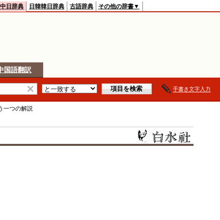
中日辞典
日韓韓日辞典
古語辞典
その他の辞書▼
中国語翻訳
手書き文字入力
う一つ
の解説