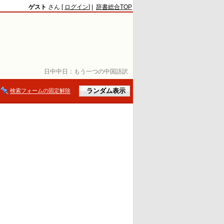
ゲスト
さん [
ログイン
] |
辞書総合TOP
日中中日：
もう一つの中国語訳
検索フォームの固定解除