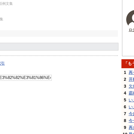
会話例文集
文集
ロ
「も
索引
1
再
2
开
3
欠
4
霸
5
い
6
い
7
今
8
今
9
再