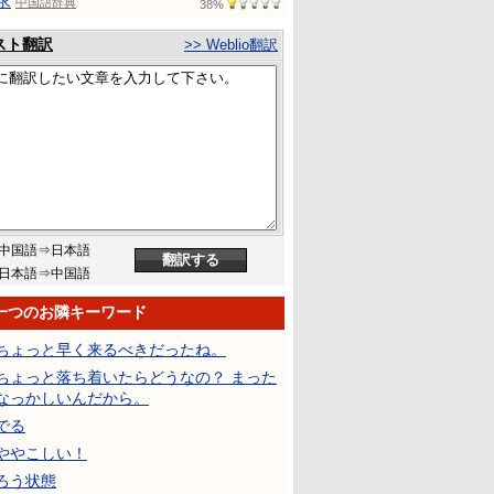
求
中国語辞典
38%
スト翻訳
>> Weblio翻訳
中国語⇒日本語
日本語⇒中国語
一つのお隣キーワード
ちょっと早く来るべきだったね。
ちょっと落ち着いたらどうなの？ まった
なっかしいんだから。
でる
ややこしい！
ろう状態