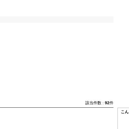
該当件数 :
92
件
こん