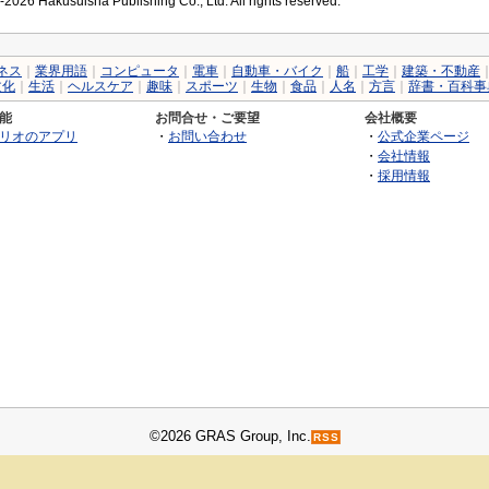
2026 Hakusuisha Publishing Co., Ltd. All rights reserved.
ネス
｜
業界用語
｜
コンピュータ
｜
電車
｜
自動車・バイク
｜
船
｜
工学
｜
建築・不動産
文化
｜
生活
｜
ヘルスケア
｜
趣味
｜
スポーツ
｜
生物
｜
食品
｜
人名
｜
方言
｜
辞書・百科事
能
お問合せ・ご要望
会社概要
リオのアプリ
・
お問い合わせ
・
公式企業ページ
・
会社情報
・
採用情報
©2026 GRAS Group, Inc.
RSS