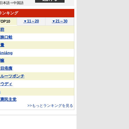
日本語⇒中国語
ランキング
▼
11～20
▼
21～30
TOP10
苏枋
花狭口蛙
実量
ūniáng
喇嘛
满目疮痍
フルーツポンチ
アウディ
光
立憲民主党
>>もっとランキングを見る