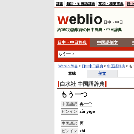
辞書
類語・対義語辞典
英和・和英辞典
日中
日中・中日
約160万語収録の日中辞典・中日辞典
日中・中日辞典
中国語例文
Weblio 辞書
>
日中中日辞典
>
中国語辞典
>
も
意味
例文
白水社 中国語辞典
もう一つ
再一个
中国語訳
zài yīge
ピンイン
再
中国語訳
zài
ピンイン