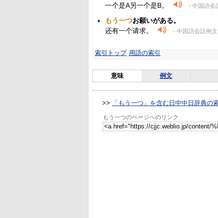
一个是A另一个是B。
- 中国語
もう一つ
お願いがある。
还有一个请求。
- 中国語会話例
索引トップ
用語の索引
意味
例文
>>
「もう一つ」を含む日中中日辞典の
もう一つのページへのリンク