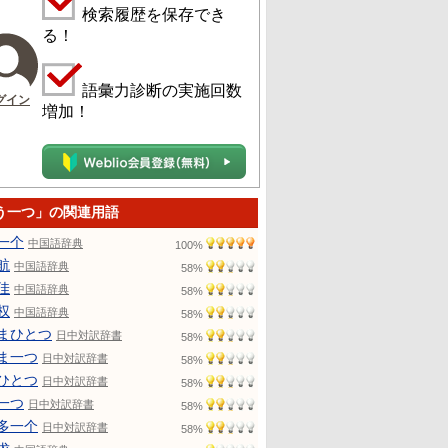
検索履歴を保存でき
る！
語彙力診断の実施回数
グイン
増加！
う一つ」の関連用語
一个
中国語辞典
100%
航
中国語辞典
58%
佳
中国語辞典
58%
权
中国語辞典
58%
まひとつ
日中対訳辞書
58%
ま一つ
日中対訳辞書
58%
ひとつ
日中対訳辞書
58%
一つ
日中対訳辞書
58%
多一个
日中対訳辞書
58%