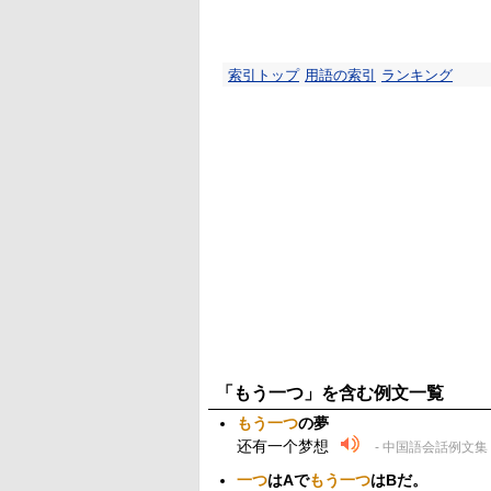
索引トップ
用語の索引
ランキング
「もう一つ」を含む例文一覧
もう一つ
の夢
还有一个梦想
- 中国語会話例文集
一つ
はAで
もう一つ
はBだ。