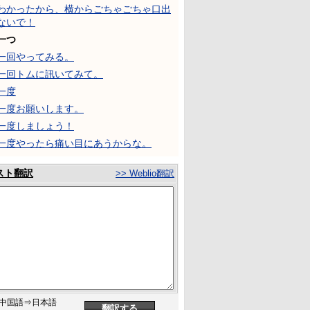
わかったから、横からごちゃごちゃ口出
ないで！
一つ
一回やってみる。
一回トムに訊いてみて。
一度
一度お願いします。
一度しましょう！
一度やったら痛い目にあうからな。
スト翻訳
>> Weblio翻訳
中国語⇒日本語