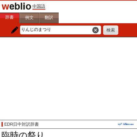
中国語
辞書
例文
翻訳
EDR日中対訳辞書
臨時の祭り