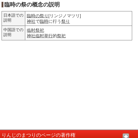
臨時の祭の概念の説明
日本語での
臨時の祭り
[リンジノマツリ]
説明
神社
で
臨時
に行う
祭り
中国語での
临时祭祀
説明
神社
临时
举行
的
祭祀
りんじのまつりのページの著作権