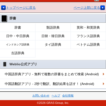
トップページに戻る
ページ上部に戻る
辞書
辞書
類語辞典
英和・和英辞典
日中・中日辞典
日韓・韓日辞典
フランス語辞典
タイ語辞典
ベトナム語辞典
インドネシア語辞典
古語辞典
Weblio公式アプリ
中国語辞典アプリ - 無料で複数の辞書をまとめて検索 (Android)
中国語翻訳アプリ - 2秒で翻訳、翻訳結果を話す！ (Android)
お問い合わせ
ヘルプ
会社情報
©2026 GRAS Group, Inc.