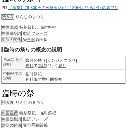
PR:
【衝撃】29,800円のAI英会話が「180円」!? 今だけの裏ワザ
りんじのまつり
読み方
特别祭祀
，
临时祭祀
中国語訳
動詞
フレーズ
中国語品詞
完
全同
義関係
対訳の関係
臨時の祭りの概念の説明
日本語での
臨時の祭り[リンジノマツリ]
説明
神社
で
臨時
に行う
祭り
中国語での
临时祭祀
説明
神社
临时
举行
的
祭祀
臨時の祭
りんじのまつり
読み方
特别祭祀
，
临时祭祀
中国語訳
動詞
フレーズ
中国語品詞
完
全同
義関係
対訳の関係