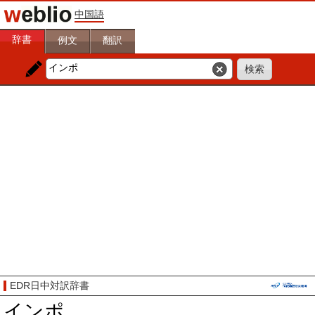
中国語
辞書
例文
翻訳
EDR日中対訳辞書
インポ