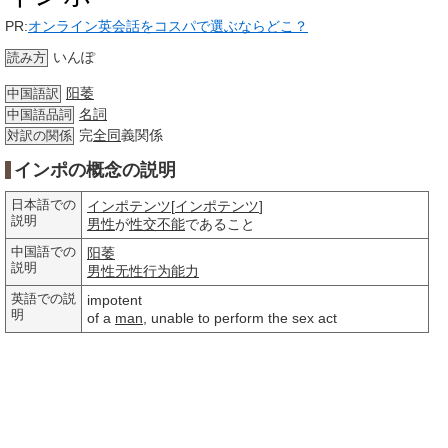
PR:
オンライン英会話をコスパで選ぶならどこ？
いんぽ
読み方
阳萎
中国語訳
名詞
中国語品詞
完
全同
義関係
対訳の関係
インポの概念の説明
日本語での
インポテンツ
[
インポテンツ
]
説明
男性
が
性交不能
であること
中国語での
阳萎
説明
男性
无性
行为能力
英語での説
impotent
明
of a
man
, unable to perform the sex act