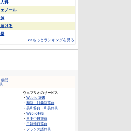
婦人科
フェノール
同源
見届ける
凡是
>>もっとランキングを見る
｜
学問
典
ウェブリオのサービス
・
Weblio 辞書
・
類語・対義語辞典
・
英和辞典・和英辞典
・
Weblio翻訳
・
日中中日辞典
・
日韓韓日辞典
・
フランス語辞典