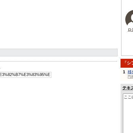
ロ
「シ
ク
1
移
門
テキ