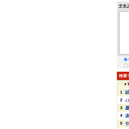
テキ
検索
▼
1
2
3
4
5