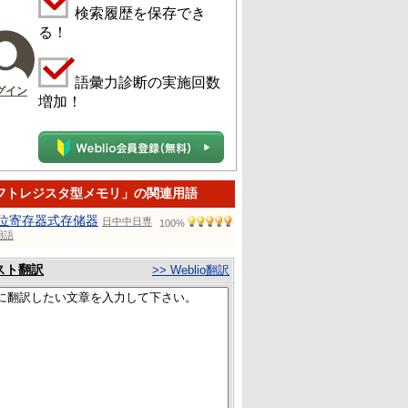
検索履歴を保存でき
る！
語彙力診断の実施回数
グイン
増加！
フトレジスタ型メモリ」の関連用語
位寄存器式存储器
日中中日専
100%
用語
スト翻訳
>> Weblio翻訳