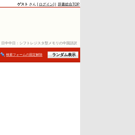
ゲスト
さん [
ログイン
] |
辞書総合TOP
日中中日：
シフトレジスタ型メモリの中国語訳
検索フォームの固定解除