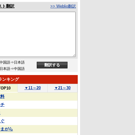
スト翻訳
>> Weblio翻訳
中国語⇒日本語
日本語⇒中国語
ランキング
▼
11～20
▼
21～30
TOP10
試料
ハチ
屋
泳ぐ
やまがら