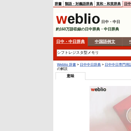
辞書
類語・対義語辞典
英和・和英辞典
日中
日中・中日
約160万語収録の日中辞典・中日辞典
日中・中日辞典
中国語例文
Weblio 辞書
>
日中中日辞典
>
日中中日専門用
の解説
意味