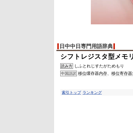
日中中日専門用語辞典
シフトレジスタ型メモ
しふとれじすたがためもり
読み方
移位
缓存器
内存
、
移位寄存器
中国語訳
索引トップ
ランキング