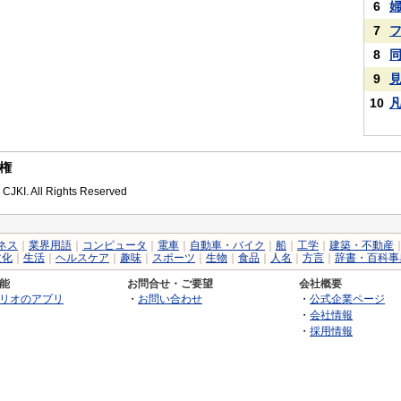
6
7
8
9
10
権
 CJKI. All Rights Reserved
ネス
｜
業界用語
｜
コンピュータ
｜
電車
｜
自動車・バイク
｜
船
｜
工学
｜
建築・不動産
文化
｜
生活
｜
ヘルスケア
｜
趣味
｜
スポーツ
｜
生物
｜
食品
｜
人名
｜
方言
｜
辞書・百科事
能
お問合せ・ご要望
会社概要
リオのアプリ
・
お問い合わせ
・
公式企業ページ
・
会社情報
・
採用情報