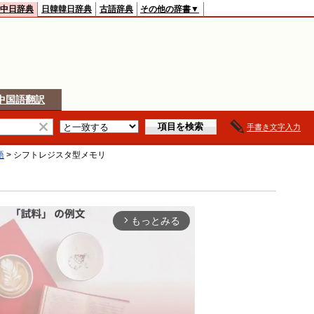
中日辞典
日韓韓日辞典
古語辞典
その他の辞書▼
中国語翻訳
手書き文字入力
語
>
シフトレジスタ型メモリ
もっとみる
arrow_forward_ios