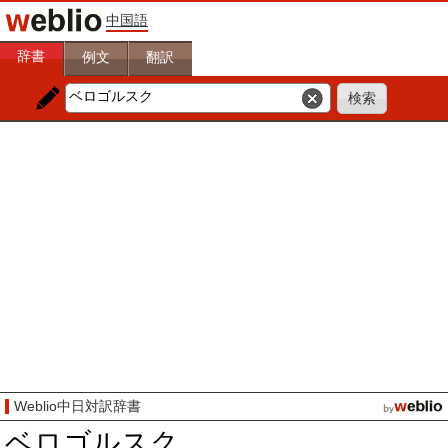
中国語
辞書
例文
翻訳
Weblio中日対訳辞書
ベロゴルスク