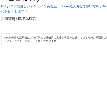
PR:
シニアに優しいオンライン英会話。Zoomの説明会で使い方を丁寧
にお伝えします！
别洛戈尔斯克
中国語訳
Weblio中日対訳辞書はプログラムで機械的に意味や表現を生成しているため、不適切
ていることもあります。ご了承くださいませ。