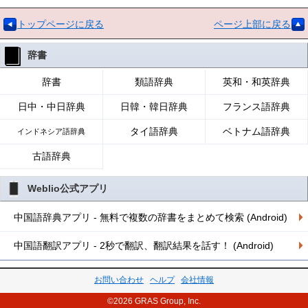
トップページに戻る
ページ上部に戻る
辞書
辞書
類語辞典
英和・和英辞典
日中・中日辞典
日韓・韓日辞典
フランス語辞典
タイ語辞典
ベトナム語辞典
インドネシア語辞典
古語辞典
Weblio公式アプリ
中国語辞典アプリ - 無料で複数の辞書をまとめて検索 (Android)
中国語翻訳アプリ - 2秒で翻訳、翻訳結果を話す！ (Android)
お問い合わせ
ヘルプ
会社情報
©2026 GRAS Group, Inc.