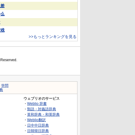
反差
什么
犬
游戏
>>もっとランキングを見る
s Reserved.
｜
学問
典
ウェブリオのサービス
・
Weblio 辞書
・
類語・対義語辞典
・
英和辞典・和英辞典
・
Weblio翻訳
・
日中中日辞典
・
日韓韓日辞典