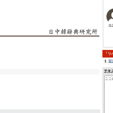
ロ
「リ
1
双
テキ