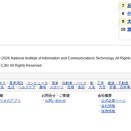
7
8
9
10
2026 National Institute of Information and Communications Technology. All Right
 CJKI. All Rights Reserved
ネス
｜
業界用語
｜
コンピュータ
｜
電車
｜
自動車・バイク
｜
船
｜
工学
｜
建築・不動産
文化
｜
生活
｜
ヘルスケア
｜
趣味
｜
スポーツ
｜
生物
｜
食品
｜
人名
｜
方言
｜
辞書・百科事
能
お問合せ・ご要望
会社概要
リオのアプリ
・
お問い合わせ
・
公式企業ページ
・
会社情報
・
採用情報