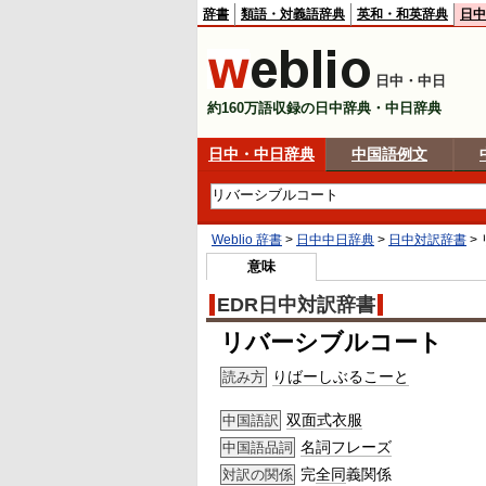
辞書
類語・対義語辞典
英和・和英辞典
日中
日中・中日
約160万語収録の日中辞典・中日辞典
日中・中日辞典
中国語例文
Weblio 辞書
>
日中中日辞典
>
日中対訳辞書
>
意味
EDR日中対訳辞書
リバーシブルコート
りばーしぶるこーと
読み方
双面式衣服
中国語訳
名詞
フレーズ
中国語品詞
完
全同
義関係
対訳の関係