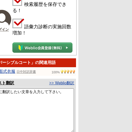
検索履歴を保存でき
る！
語彙力診断の実施回数
グイン
増加！
バーシブルコート」の関連用語
面式衣服
日中対訳辞書
100%
スト翻訳
>> Weblio翻訳