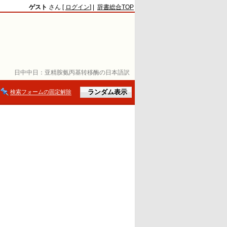
ゲスト
さん [
ログイン
] |
辞書総合TOP
日中中日：
亚精胺氨丙基转移酶の日本語訳
検索フォームの固定解除