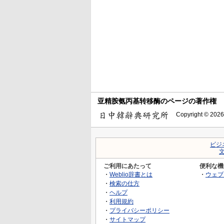
亚精胺氨丙基转移酶のページの著作権
Copyright © 2026
ビジ
ご利用にあたって
便利な機
・
Weblio辞書とは
・
ウェブ
・
検索の仕方
・
ヘルプ
・
利用規約
・
プライバシーポリシー
・
サイトマップ