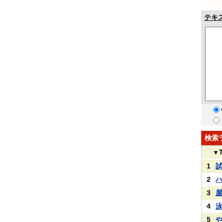
テキ
検索
▼
1
2
3
4
5