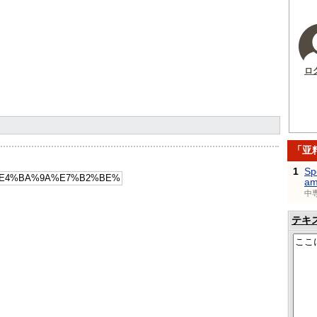
ロ
「亚
1
Sp
am
中
テキ