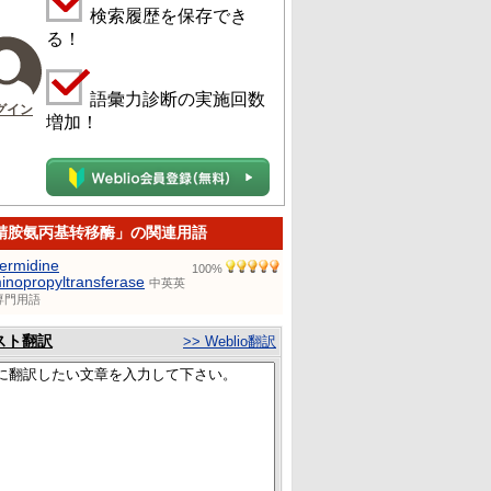
検索履歴を保存でき
る！
語彙力診断の実施回数
グイン
増加！
精胺氨丙基转移酶」の関連用語
ermidine
100%
inopropyltransferase
中英英
専門用語
スト翻訳
>> Weblio翻訳