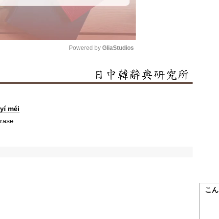
Powered by 
GliaStudios
Mute
yí méi
erase
こん