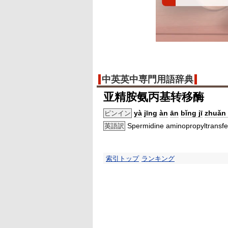
中英英中専門用語辞典
亚精胺氨丙基转移酶
yà
jīng
àn
ān
bǐng jī
zhuǎn 
ピンイン
Spermidine aminopropyltransf
英語訳
索引トップ
ランキング