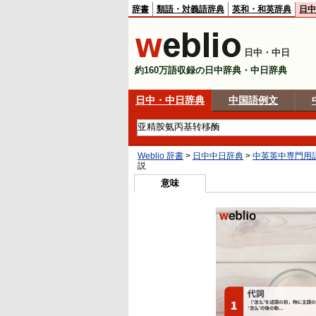
辞書
類語・対義語辞典
英和・和英辞典
日中
日中・中日
約160万語収録の日中辞典・中日辞典
日中・中日辞典
中国語例文
Weblio 辞書
>
日中中日辞典
>
中英英中専門用
説
意味