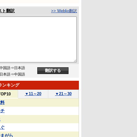
スト翻訳
>> Weblio翻訳
中国語⇒日本語
日本語⇒中国語
ランキング
▼
11～20
▼
21～30
TOP10
試料
ハチ
屋
泳ぐ
やまがら