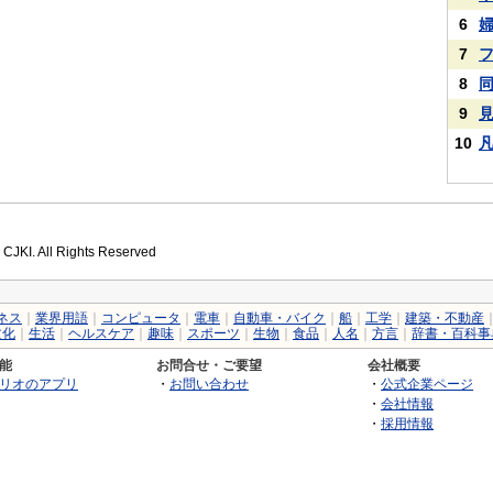
6
7
8
9
10
 CJKI. All Rights Reserved
ネス
｜
業界用語
｜
コンピュータ
｜
電車
｜
自動車・バイク
｜
船
｜
工学
｜
建築・不動産
文化
｜
生活
｜
ヘルスケア
｜
趣味
｜
スポーツ
｜
生物
｜
食品
｜
人名
｜
方言
｜
辞書・百科事
能
お問合せ・ご要望
会社概要
リオのアプリ
・
お問い合わせ
・
公式企業ページ
・
会社情報
・
採用情報