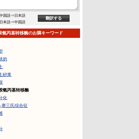
中国語⇒日本語
日本語⇒中国語
胺氨丙基转移酶のお隣キーワード
型
状的
土
土砂浆
胺
胺氨丙基转移酶
分化
累-赛三氏综合征
维
分