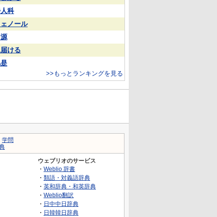
婦人科
フェノール
同源
見届ける
凡是
>>もっとランキングを見る
｜
学問
典
ウェブリオのサービス
・
Weblio 辞書
・
類語・対義語辞典
・
英和辞典・和英辞典
・
Weblio翻訳
・
日中中日辞典
・
日韓韓日辞典