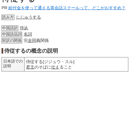
PR:
給付金を使って通える英会話スクールって、どこがおすすめ？
じじゅうする
読み方
侍从
中国語訳
名詞
中国語品詞
完
全同
義関係
対訳の関係
侍従するの概念の説明
日本語での
侍従する[ジジュウ・スル]
説明
君主
のそばに
仕え
ること