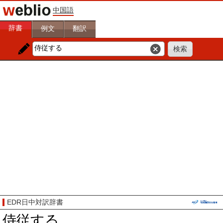
中国語
辞書
例文
翻訳
EDR日中対訳辞書
侍従する