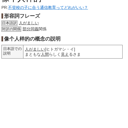
PR:
不登校の子に合う通信教育ってどれがいい？
形容詞フレーズ
人がましい
日本語訳
部分
同義
関係
対訳の関係
像个人样的の概念の説明
日本語での
人がましい
[ヒトガマシ・イ]
説明
まともな
人間
らしく
見え
るさま