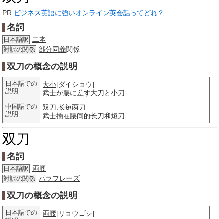
PR:
ビジネス英語に強いオンライン英会話ってどれ？
名詞
二本
日本語訳
部分
同義
関係
対訳の関係
双刀の概念の説明
日本語での
大小
[ダイショウ]
説明
武士
が腰に差す
大刀
と
小刀
中国語での
双刀,
长短两刀
説明
武士
插在
腰间
的
长刀和短刀
双刀
名詞
両腰
日本語訳
パラフレーズ
対訳の関係
双刀の概念の説明
日本語での
両腰
[リョウゴシ]