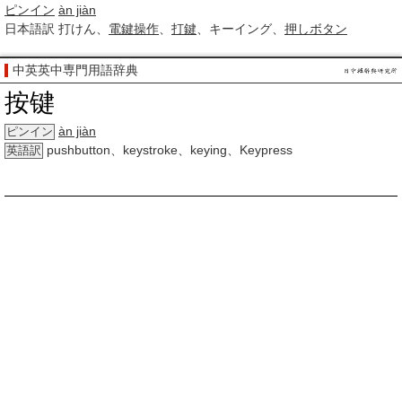
ピンイン
àn jiàn
日本語訳
打けん、
電鍵
操作
、
打鍵
、キーイング、
押しボタン
中英英中専門用語辞典
按键
àn jiàn
ピンイン
pushbutton、keystroke、keying、Keypress
英語訳