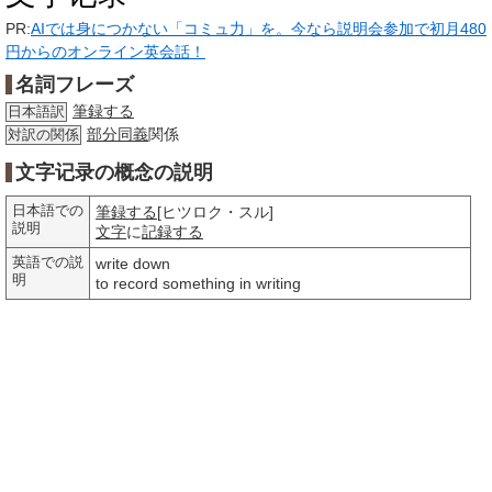
PR:
AIでは身につかない「コミュ力」を。今なら説明会参加で初月480
円からのオンライン英会話！
名詞フレーズ
筆録する
日本語訳
部分
同義
関係
対訳の関係
文字记录の概念の説明
日本語での
筆録する
[ヒツロク・スル]
説明
文字
に
記録する
英語での説
write down
明
to record something in writing