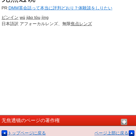
PR:
DMM英会話って本当に評判どおり？体験談をしりたい
ピンイン
wú
jiāo tòu
jìng
日本語訳
アフォーカルレンズ、無限
焦点
レンズ
无焦透镜のページの著作権
トップページに戻る
ページ上部に戻る