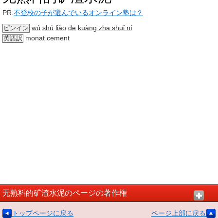
PR:
不登校の子が選んでいるオンライン塾は？
wú
shú
liào
de
kuàng zhā shuǐ ní
ピンイン
monat cement
英語訳
无熟料的矿渣水泥のページの著作権
トップページに戻る
ページ上部に戻る