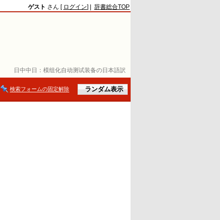
ゲスト
さん [
ログイン
] |
辞書総合TOP
日中中日：
模组化自动测试装备の日本語訳
検索フォームの固定解除