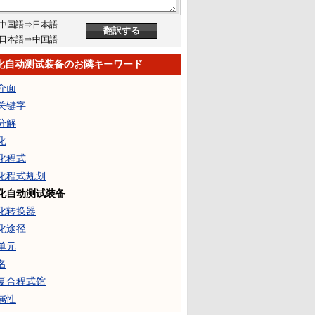
中国語⇒日本語
日本語⇒中国語
化自动测试装备のお隣キーワード
介面
关键字
分解
化
化程式
化程式规划
化自动测试装备
化转换器
化途径
单元
名
复合程式馆
属性