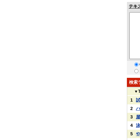
テキ
検索
▼
1
2
3
4
5