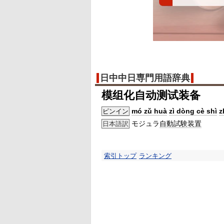
日中中日専門用語辞典
模组化自动测试装备
mó zǔ huà
zì dòng cè shì
z
ピンイン
モジュラ
自動
試験
装置
日本語訳
索引トップ
ランキング