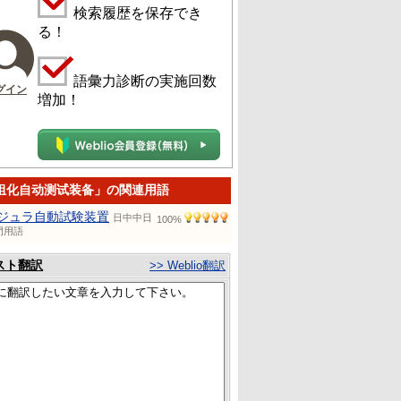
検索履歴を保存でき
る！
語彙力診断の実施回数
グイン
増加！
组化自动测试装备」の関連用語
ジュラ自動試験装置
日中中日
100%
門用語
スト翻訳
>> Weblio翻訳