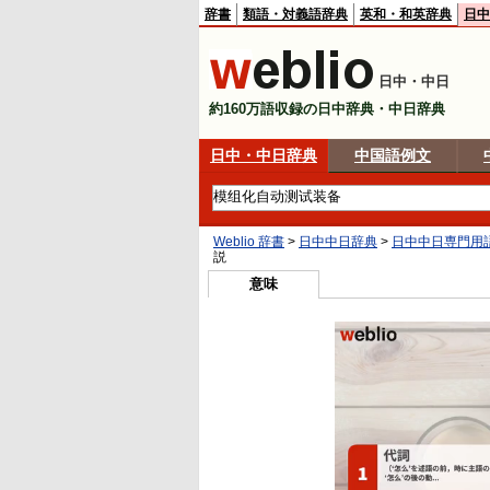
辞書
類語・対義語辞典
英和・和英辞典
日中
日中・中日
約160万語収録の日中辞典・中日辞典
日中・中日辞典
中国語例文
Weblio 辞書
>
日中中日辞典
>
日中中日専門用
説
意味