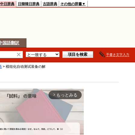
中日辞典
日韓韓日辞典
古語辞典
その他の辞書▼
中国語翻訳
手書き文字入力
語
>
模组化自动测试装备
の解
もっとみる
arrow_forward_ios