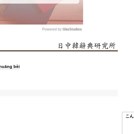
Powered by 
GliaStudios
Mute
huāng bèi
こん