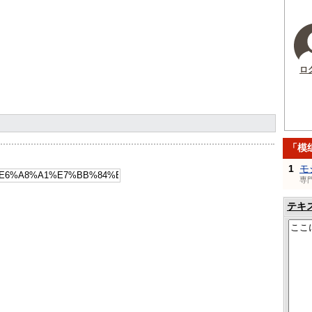
ロ
「模
1
モ
専
テキ