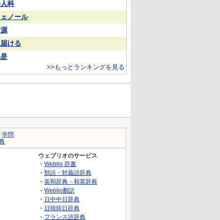
婦人科
フェノール
同源
見届ける
凡是
>>もっとランキングを見る
｜
学問
典
ウェブリオのサービス
・
Weblio 辞書
・
類語・対義語辞典
・
英和辞典・和英辞典
・
Weblio翻訳
・
日中中日辞典
・
日韓韓日辞典
・
フランス語辞典