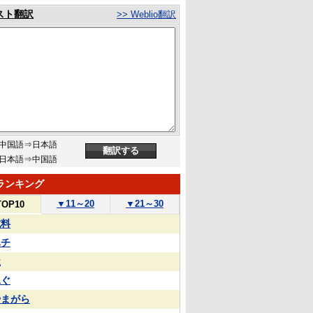
スト翻訳
>> Weblio翻訳
中国語⇒日本語
日本語⇒中国語
ランキング
▼
11～20
▼
21～30
TOP10
試料
ハチ
屋
泳ぐ
やまがら