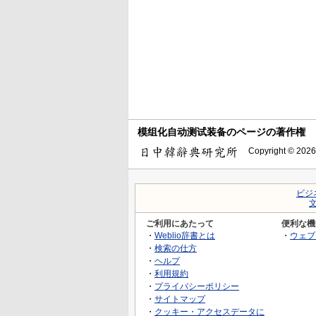
模组化自动测试装备のページの著作権
Copyright © 2026
ビジ
ご利用にあたって
便利な機
・
Weblio辞書とは
・
ウェブ
・
検索の仕方
・
ヘルプ
・
利用規約
・
プライバシーポリシー
・
サイトマップ
・
クッキー・アクセスデータに