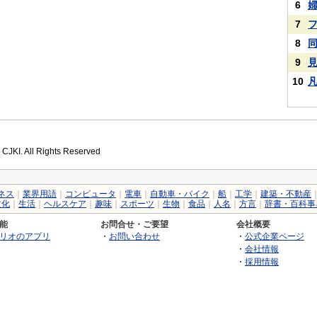
6
7
8
9
10
 CJKI. All Rights Reserved
ネス
｜
業界用語
｜
コンピュータ
｜
電車
｜
自動車・バイク
｜
船
｜
工学
｜
建築・不動産
文化
｜
生活
｜
ヘルスケア
｜
趣味
｜
スポーツ
｜
生物
｜
食品
｜
人名
｜
方言
｜
辞書・百科事
能
お問合せ・ご要望
会社概要
リオのアプリ
・
お問い合わせ
・
公式企業ページ
・
会社情報
・
採用情報