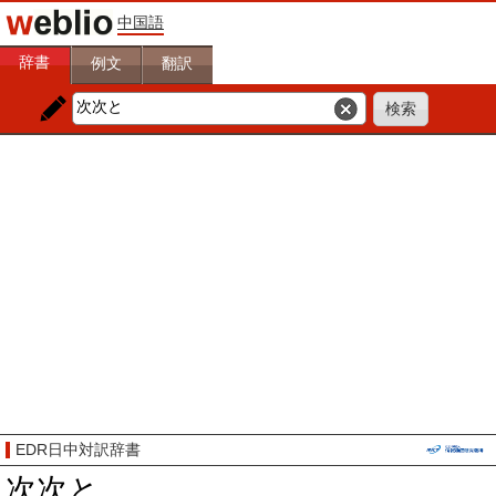
中国語
辞書
例文
翻訳
EDR日中対訳辞書
次次と