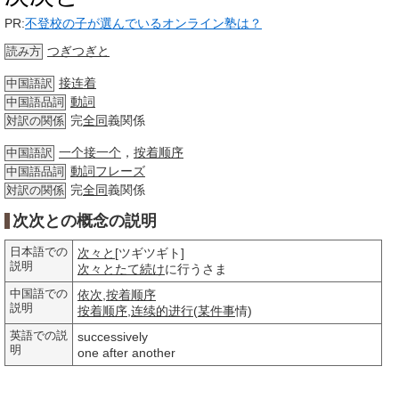
PR:
不登校の子が選んでいるオンライン塾は？
つぎつぎと
読み方
接连着
中国語訳
動詞
中国語品詞
完
全同
義関係
対訳の関係
一个接一个
，
按着顺序
中国語訳
動詞
フレーズ
中国語品詞
完
全同
義関係
対訳の関係
次次との概念の説明
日本語での
次々と
[ツギツギト]
説明
次々と
たて続け
に行うさま
中国語での
依次
,
按着顺序
説明
按着顺序
,
连续的
进行
(
某件事
情)
英語での説
successively
明
one after another