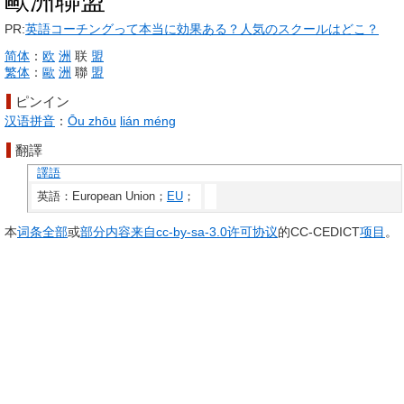
歐洲聯盟
PR:
英語コーチングって本当に効果ある？人気のスクールはどこ？
简体
：
欧
洲
联
盟
繁体
：
歐
洲
聯
盟
ピンイン
汉语拼音
：
Ōu zhōu
lián méng
翻譯
譯語
英語：European Union；
EU
；
本
词条
全部
或
部分
内容
来自
cc-by-sa-3.0
许可
协议
的CC-CEDICT
项目
。