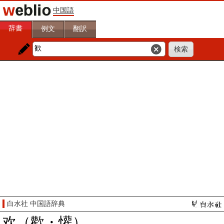
中国語
辞書
例文
翻訳
白水社 中国語辞典
欢（歡・懽）