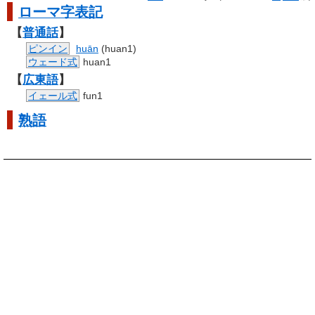
ローマ字
表記
【
普通話
】
ピンイン
huān
(huan1)
ウェード式
huan1
【
広東語
】
イェール式
fun1
熟語