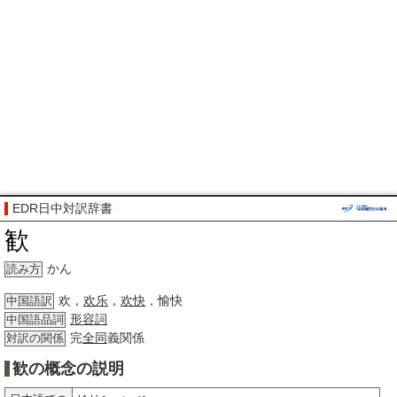
EDR日中対訳辞書
歓
かん
読み方
欢，
欢乐
，
欢快
，愉快
中国語訳
形容詞
中国語品詞
完
全同
義関係
対訳の関係
歓の概念の説明