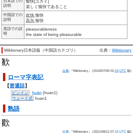
日本語での
愉快[ユカイ]
説明
楽しく愉快であること
中国語での
欢快
,愉快
説明
高兴
,愉快
英語での説
pleasurableness
明
the state of being pleasurable
Wiktionary日本語版（中国語カテゴリ）
出典：
Wiktionary
歓
出典
:『Wiktionary』 (2018/07/06 02:
19
UTC
版)
ローマ字
表記
【
普通話
】
ピンイン
huān
(huan1)
ウェード式
huan1
熟語
歡
出典
:『Wiktionary』 (2021/08/12 07:
15
UTC
版)