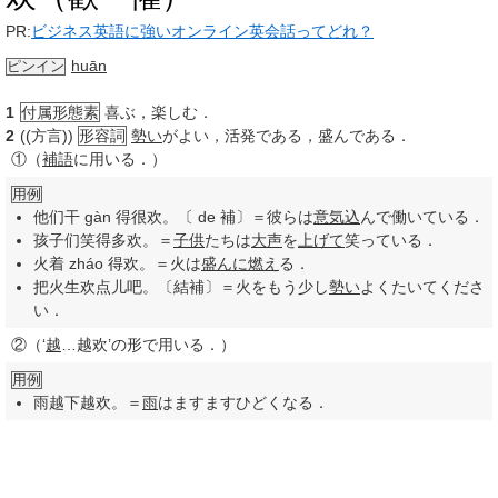
PR:
ビジネス英語に強いオンライン英会話ってどれ？
huān
ピンイン
1
付属形態素
喜ぶ，楽しむ．
2
((方言))
形容詞
勢い
がよい，活発である，盛んである．
①
（
補語
に用いる．）
用例
他们干 gàn 得很欢。〔 de 補〕＝彼らは
意気込
んで働いている．
孩子们笑得多欢。＝
子供
たちは
大声
を
上げて
笑っている．
火着 zháo 得欢。＝火は
盛んに
燃え
る．
把火生欢点儿吧。〔結補〕＝火をもう少し
勢い
よくたいてくださ
い．
②
（‘
越
…越欢’の形で用いる．）
用例
雨越下越欢。＝
雨
はますますひどくなる．