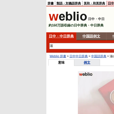
辞書
類語・対義語辞典
英和・和英辞典
日中
日中・中日
約160万語収録の日中辞典・中日辞典
日中・中日辞典
中国語例文
Weblio 辞書
>
日中中日辞典
>
中国語辞典
>
湍
意味
例文