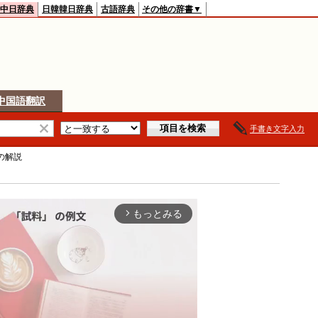
中日辞典
日韓韓日辞典
古語辞典
その他の辞書▼
中国語翻訳
手書き文字入力
の解説
もっとみる
arrow_forward_ios