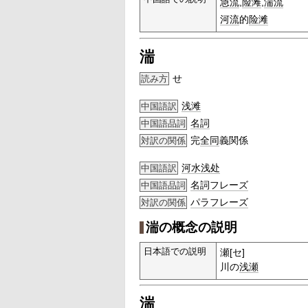
急流
,
险滩
,
湍流
河流
的
险滩
湍
せ
読み方
浅滩
中国語訳
名詞
中国語品詞
完
全同
義関係
対訳の関係
河水浅处
中国語訳
名詞
フレーズ
中国語品詞
パラフレーズ
対訳の関係
湍の概念の説明
日本語での説明
瀬[セ]
川の
浅瀬
湍