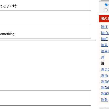
う
どよい時
湍の
湊江
湊泊
something
湊町
湊風
湊麻
湋
湍
湍力
湍动
湍动
湍动
湍寥
湍急