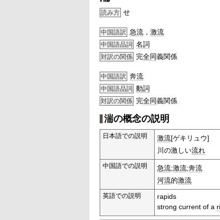
せ
読み方
急流
，
激流
中国語訳
名詞
中国語品詞
完
全同
義関係
対訳の関係
奔流
中国語訳
動詞
中国語品詞
完
全同
義関係
対訳の関係
湍の概念の説明
日本語での説明
激流
[ゲキリュウ]
川の激しい
流れ
中国語での説明
急流
;
激流
;
奔流
河流
的
激流
英語での説明
rapids
strong current of a
r