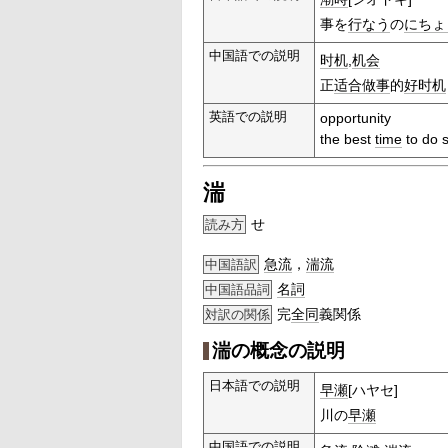
事を
行なう
の
にちょ
中国語での説明
时机
,
机会
正
适合
做事
的
好时机
英語での説明
opportunity
the best
time
to do 
湍
せ
読み方
急流
，
湍流
中国語訳
名詞
中国語品詞
完
全同
義関係
対訳の関係
湍の概念の説明
日本語での説明
早瀬
[ハヤセ]
川の
早瀬
中国語での説明