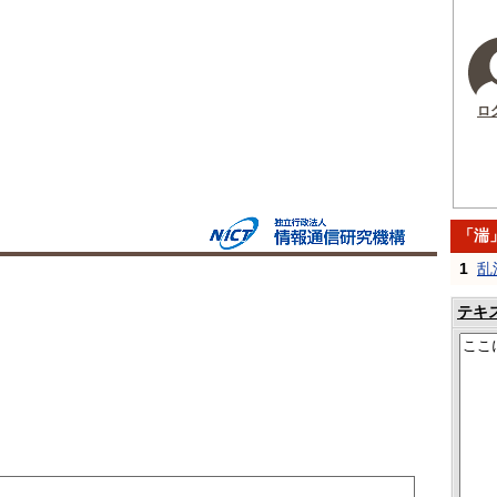
ロ
「湍
1
乱
テキ