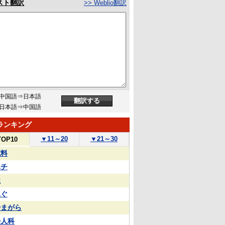
スト翻訳
>> Weblio翻訳
中国語⇒日本語
日本語⇒中国語
ランキング
▼
11～20
▼
21～30
TOP10
試料
ハチ
屋
泳ぐ
やまがら
婦人科