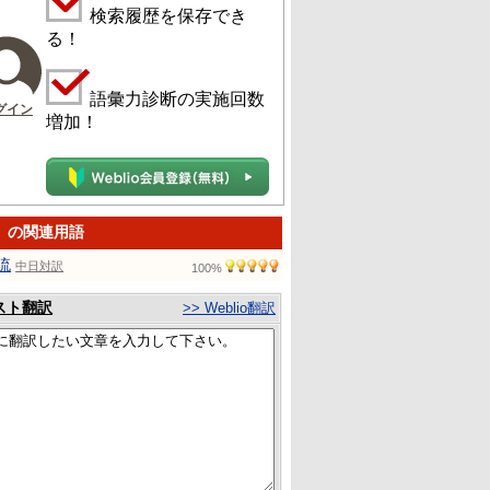
検索履歴を保存でき
る！
語彙力診断の実施回数
グイン
増加！
」の関連用語
流
中日対訳
100%
スト翻訳
>> Weblio翻訳