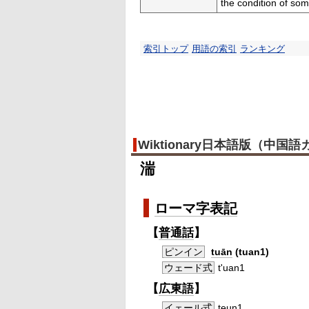
the condition of so
索引トップ
用語の索引
ランキング
Wiktionary日本語版（中国
湍
ローマ字
表記
【
普通話
】
ピンイン
tuān
(tuan1)
ウェード式
t'uan1
【
広東語
】
イェール式
teun1