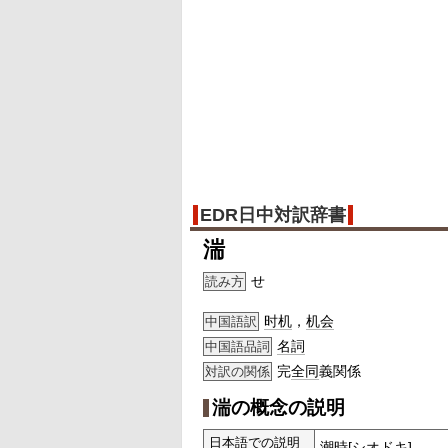
EDR日中対訳辞書
湍
せ
読み方
时机
，
机会
中国語訳
名詞
中国語品詞
完
全同
義関係
対訳の関係
湍の概念の説明
日本語での説明
潮時
[シオドキ]