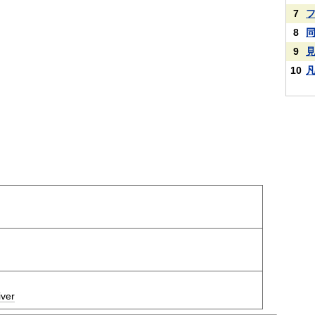
7
8
9
10
iver