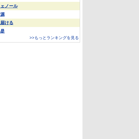
フェノール
同源
見届ける
凡是
>>もっとランキングを見る