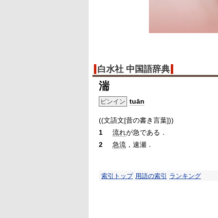
白水社 中国語辞典
湍
tuān
ピンイン
((文語文[昔の書き言葉]))
1
流れ
が急である．
2
急流
，速瀬．
索引トップ
用語の索引
ランキング