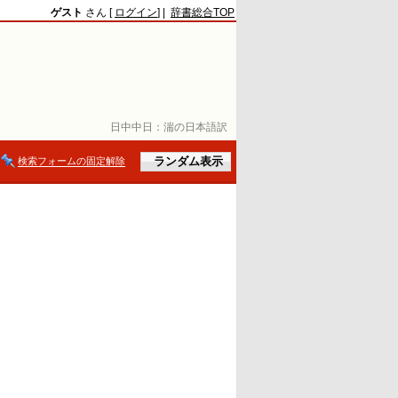
ゲスト
さん [
ログイン
] |
辞書総合TOP
日中中日：
湍の日本語訳
検索フォームの固定解除