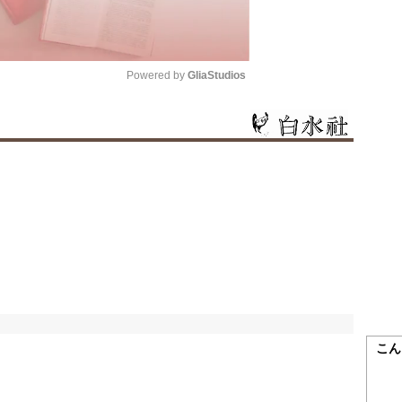
Powered by 
GliaStudios
Mute
こん