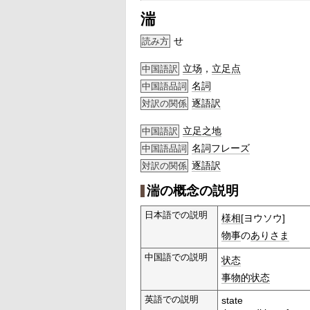
湍
せ
読み方
立场
，
立足点
中国語訳
名詞
中国語品詞
逐語訳
対訳の関係
立足之地
中国語訳
名詞
フレーズ
中国語品詞
逐語訳
対訳の関係
湍の概念の説明
日本語での説明
様相
[ヨウソウ]
物事
の
ありさま
中国語での説明
状态
事物的
状态
英語での説明
state