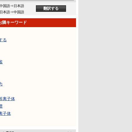
中国語⇒日本語
日本語⇒中国語
お隣キーワード
する
雀
力
等离子体
谱
离子体