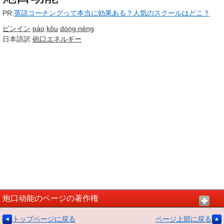
PR:
英語コーチングって本当に効果ある？人気のスクールはどこ？
ピンイン
pào
kǒu
dòng néng
日本語訳
砲口
エネルギー
炮口动能のページの著作権
トップページに戻る
ページ上部に戻る