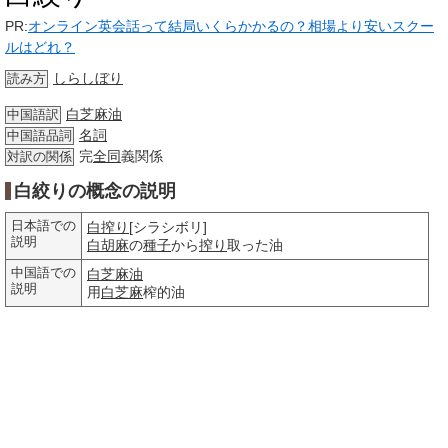
PR:
オンライン英会話って結局いくらかかるの？相場より安いスクー
ルはどれ？
しらしぼり
読み方
白芝麻油
中国語訳
名詞
中国語品詞
完
全同
義関係
対訳の関係
白絞りの概念の説明
日本語での
白搾り
[シラシボリ]
説明
白胡麻
の
種子
から
搾り
取った油
中国語での
白芝麻油
説明
用
白芝麻
榨的油