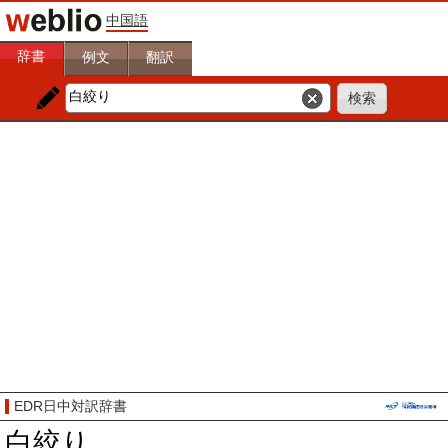
中国語
辞書
例文
翻訳
EDR日中対訳辞書
白絞り