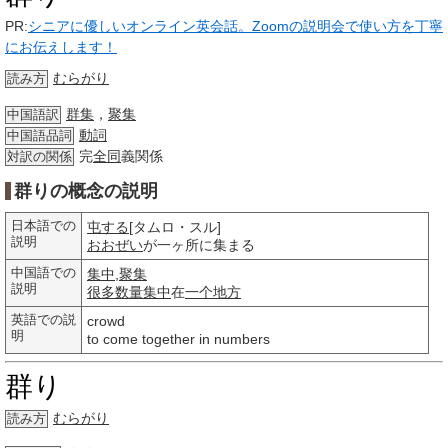
PR:
シニアに優しいオンライン英会話。Zoomの説明会で使い方を丁寧
にお伝えします！
むらがり
読み方
群集
，
聚集
中国語訳
動詞
中国語品詞
完
全同
義関係
対訳の関係
群りの概念の説明
日本語での
屯する
[タムロ・スル]
説明
おおぜい
が一ヶ所に集まる
中国語での
集中
,
聚集
説明
很多
数量
集中
在
一个地方
英語での説
crowd
明
to come together in numbers
群り
むらがり
読み方