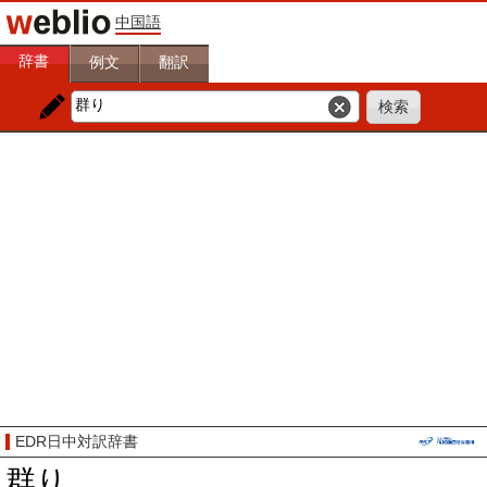
中国語
辞書
例文
翻訳
EDR日中対訳辞書
群り