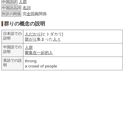
人群
中国語訳
名詞
中国語品詞
完
全同
義関係
対訳の関係
群りの概念の説明
日本語での
人だかり
[ヒトダカリ]
説明
群がり
集まった
人々
中国語での
人群
説明
聚集在一起的人
英語での説
throng
明
a crowd of people