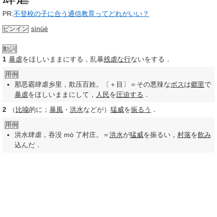
PR:
不登校の子に合う通信教育ってどれがいい？
sìnüè
ピンイン
動詞
1
暴虐
をほしいままにする，乱暴
残虐
な行
ないをする．
用例
那恶霸肆虐乡里，欺压百姓。〔＋目〕＝その悪辣な
ボス
は
郷里
で
暴虐
をほしいままにして，
人民
を
圧迫する
．
2
（
比喩
的に；
暴風
・
洪水
などが）
猛威
を
振るう
．
用例
洪水肆虐，吞没 mò 了村庄。＝
洪水
が
猛威
を振るい，
村落
を
飲み
込んだ．