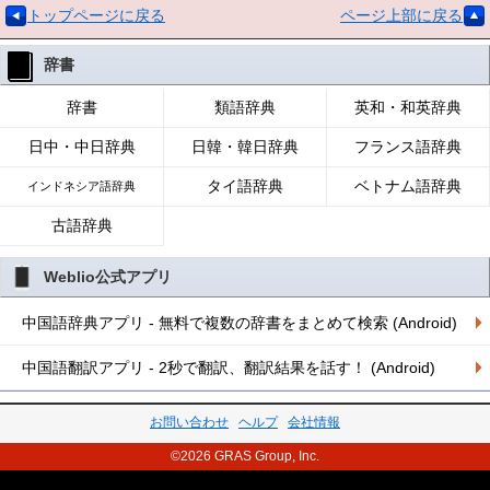
トップページに戻る
ページ上部に戻る
辞書
辞書
類語辞典
英和・和英辞典
日中・中日辞典
日韓・韓日辞典
フランス語辞典
タイ語辞典
ベトナム語辞典
インドネシア語辞典
古語辞典
Weblio公式アプリ
中国語辞典アプリ - 無料で複数の辞書をまとめて検索 (Android)
中国語翻訳アプリ - 2秒で翻訳、翻訳結果を話す！ (Android)
お問い合わせ
ヘルプ
会社情報
©2026 GRAS Group, Inc.