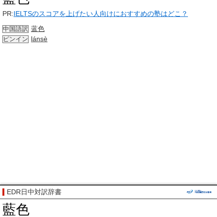
PR:
IELTSのスコアを上げたい人向けにおすすめの塾はどこ？
蓝色
中国語訳
lánsè
ピンイン
EDR日中対訳辞書
藍色