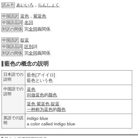
あいいろ
，
らんしょく
読み方
蓝色
，
紫蓝色
中国語訳
名詞
中国語品詞
完
全同
義関係
対訳の関係
靛蓝
中国語訳
区別
詞
中国語品詞
完
全同
義関係
対訳の関係
藍色の概念の説明
日本語での
藍色[アイイロ]
説明
藍色という色
中国語での
蓝色
説明
叫做
蓝色
的
颜色
蓝色
,
紫蓝色
,
靛蓝
一种
称为
蓝色
的
颜色
英語での説
indigo blue
明
a color called indigo blue