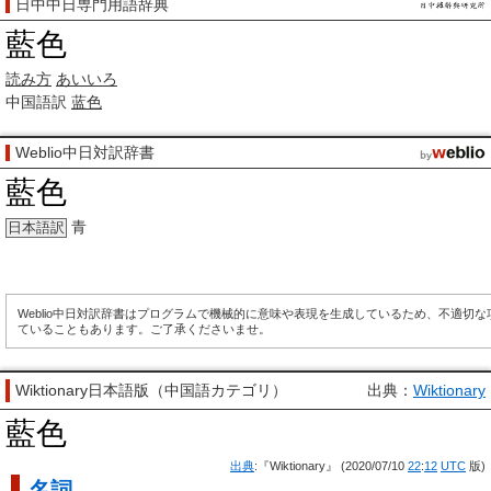
日中中日専門用語辞典
藍色
読み方
あいいろ
中国語訳
蓝色
Weblio中日対訳辞書
藍色
青
日本語訳
Weblio中日対訳辞書はプログラムで機械的に意味や表現を生成しているため、不適切
ていることもあります。ご了承くださいませ。
Wiktionary日本語版（中国語カテゴリ）
出典：
Wiktionary
藍色
出典
:『Wiktionary』 (2020/07/10
22
:
12
UTC
版)
名詞