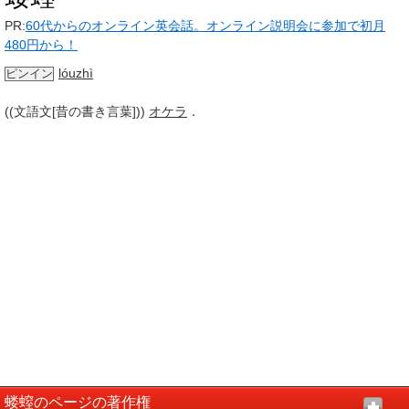
PR:
60代からのオンライン英会話。オンライン説明会に参加で初月
480円から！
lóuzhì
ピンイン
((文語文[昔の書き言葉]))
オケラ
．
蝼螲のページの著作権