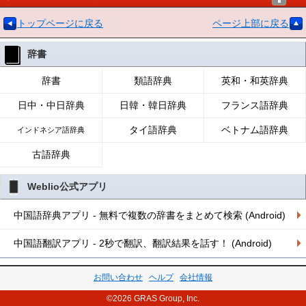
トップページに戻る
ページ上部に戻る
辞書
辞書
類語辞典
英和・和英辞典
日中・中日辞典
日韓・韓日辞典
フランス語辞典
タイ語辞典
ベトナム語辞典
インドネシア語辞典
古語辞典
Weblio公式アプリ
中国語辞典アプリ - 無料で複数の辞書をまとめて検索 (Android)
中国語翻訳アプリ - 2秒で翻訳、翻訳結果を話す！ (Android)
お問い合わせ
ヘルプ
会社情報
©2026 GRAS Group, Inc.