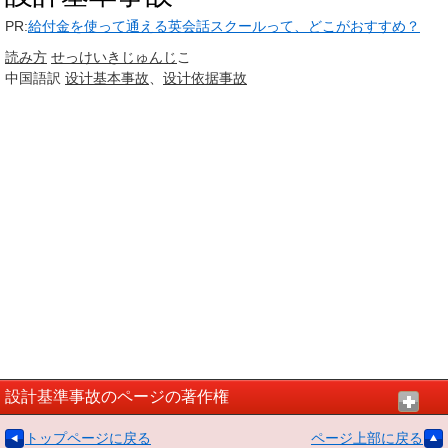
PR:
給付金を使って通える英会話スクールって、どこがおすすめ？
読み方
せっけい
きじゅんじ
こ
中国語訳
设计
基本
事故
、
设计
依据
事故
設計基準事故のページの著作権
トップページに戻る
ページ上部に戻る