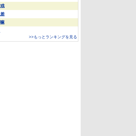
游戏
反差
喇嘛
常
>>もっとランキングを見る