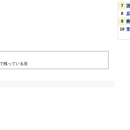
7
8
9
10
で残っている谷