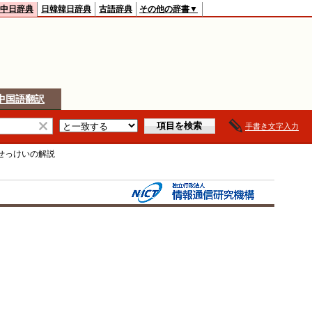
中日辞典
日韓韓日辞典
古語辞典
その他の辞書▼
中国語翻訳
手書き文字入力
せっけい
の解説