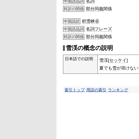
名詞
中国語品詞
部分
同義
関係
対訳の関係
积雪峡谷
中国語訳
名詞
フレーズ
中国語品詞
部分
同義
関係
対訳の関係
雪渓の概念の説明
日本語での説明
雪渓[
セッケイ
]
夏でも
雪
が溶けない
索引トップ
用語の索引
ランキング