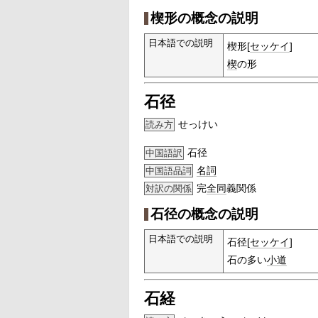
楔形の概念の説明
日本語での説明
楔形[
セッケイ
]
楔
の形
石径
せっけい
読み方
石径
中国語訳
名詞
中国語品詞
完
全同
義関係
対訳の関係
石径の概念の説明
日本語での説明
石径[
セッケイ
]
石の多い
小道
石経