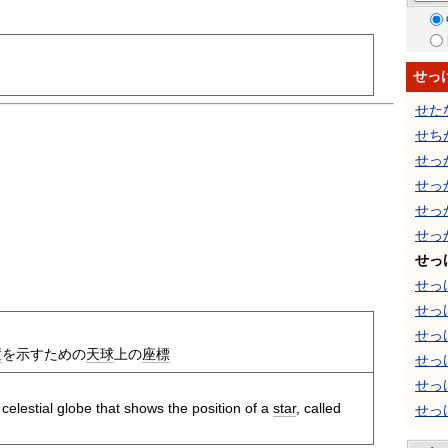
せっ
せた
せち
せっ
せっ
せっ
せっ
せっ
せっ
せっ
せっ
置
を示すための
天球
上の
座標
せっ
せっ
 celestial globe that shows the position of a
star
, called
せっ