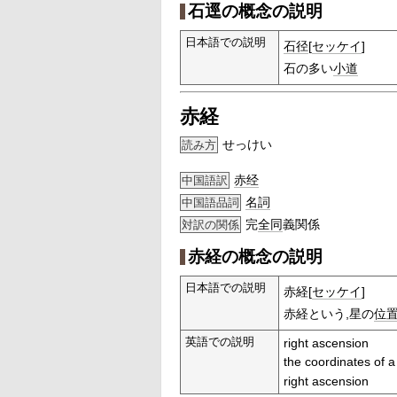
石逕の概念の説明
日本語での説明
石径
[
セッケイ
]
石の多い
小道
赤経
せっけい
読み方
赤经
中国語訳
名詞
中国語品詞
完
全同
義関係
対訳の関係
赤経の概念の説明
日本語での説明
赤経[
セッケイ
]
赤経という,星の
位
英語での説明
right ascension
the coordinates of a
right ascension