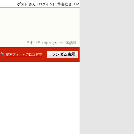
ゲスト
さん [
ログイン
] |
辞書総合TOP
日中中日：
せっけいの中国語訳
検索フォームの固定解除