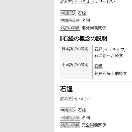
せっきょう
，せっけい
読み方
石经
中国語訳
名詞
中国語品詞
部分
同義
関係
対訳の関係
石経の概念の説明
日本語での説明
石経[セッキョウ]
石に彫った
経文
中国語での説明
石经
刻在
石头
上的
经文
石逕
せっけい
読み方
石径
中国語訳
名詞
中国語品詞
完
全同
義関係
対訳の関係