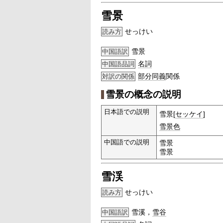
雪景
せっけい
読み方
雪景
中国語訳
名詞
中国語品詞
部分
同義
関係
対訳の関係
雪景の概念の説明
日本語での説明
雪景[
セッケイ
]
雪景色
中国語での説明
雪景
雪景
雪渓
せっけい
読み方
雪溪，
雪谷
中国語訳