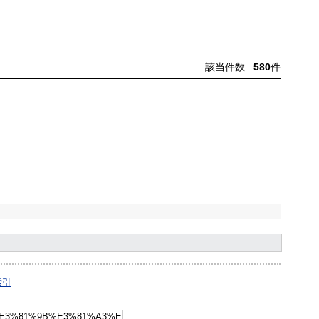
該当件数 :
580
件
索引