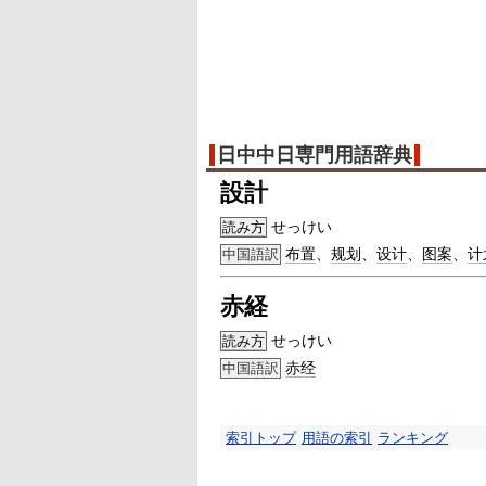
日中中日専門用語辞典
設計
せっけい
読み方
布置
、
规划
、
设计
、
图案
、
计
中国語訳
赤経
せっけい
読み方
赤经
中国語訳
索引トップ
用語の索引
ランキング