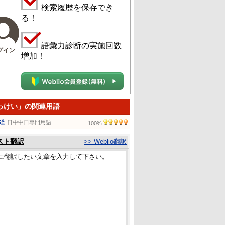
検索履歴を保存でき
る！
語彙力診断の実施回数
グイン
増加！
っけい」の関連用語
経
日中中日専門用語
100%
スト翻訳
>> Weblio翻訳