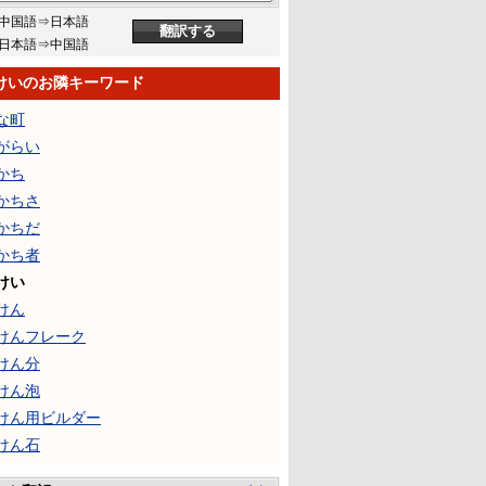
中国語⇒日本語
日本語⇒中国語
けいのお隣キーワード
な町
がらい
かち
かちさ
かちだ
かち者
けい
けん
けんフレーク
けん分
けん泡
けん用ビルダー
けん石