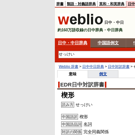
辞書
類語・対義語辞典
英和・和英辞典
日中
日中・中日
約160万語収録の日中辞典・中日辞典
日中・中日辞典
中国語例文
Weblio 辞書
>
日中中日辞典
>
日中対訳辞書
>
意味
例文
EDR日中対訳辞書
楔形
せっけい
読み方
楔形
中国語訳
名詞
中国語品詞
完
全同
義関係
対訳の関係