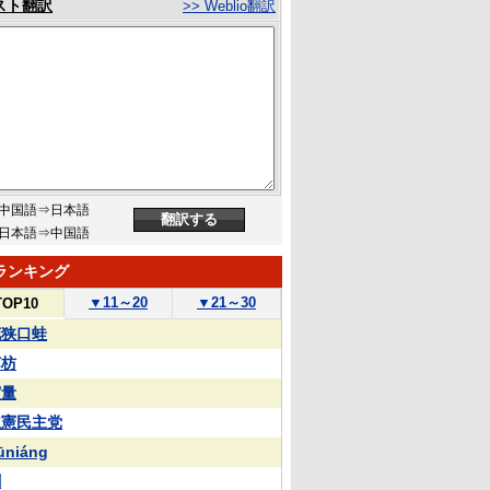
スト翻訳
>> Weblio翻訳
中国語⇒日本語
日本語⇒中国語
ランキング
▼
11～20
▼
21～30
TOP10
花狭口蛙
苏枋
実量
立憲民主党
ūniáng
蒯