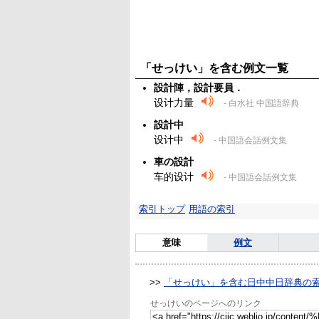
「せっけい」を含む例文一覧
設計陣，設計要員．
设计力量
- 白水社 中国語辞典
設計中
设计中
- 中国語会話例文集
車の設計
车的设计
- 中国語会話例文集
索引トップ
用語の索引
意味
例文
>>
「せっけい」を含む日中中日辞典の
せっけいのページへのリンク