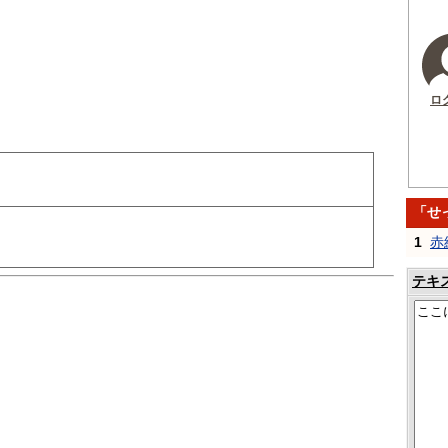
ロ
「せ
1
赤
テキ