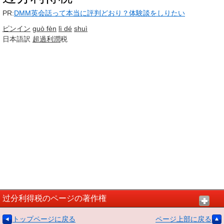
PR:
DMM英会話って本当に評判どおり？体験談をしりたい
ピンイン
guò fèn
lì dé
shuì
日本語訳
超過利潤
税
过分利得税のページの著作権
トップページに戻る
ページ上部に戻る