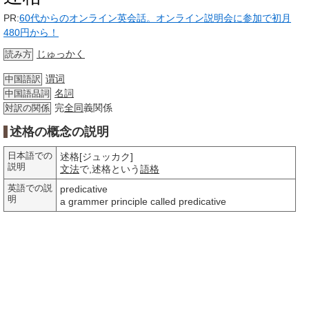
PR:
60代からのオンライン英会話。オンライン説明会に参加で初月
480円から！
じゅっかく
読み方
谓词
中国語訳
名詞
中国語品詞
完
全同
義関係
対訳の関係
述格の概念の説明
日本語での
述格[ジュッカク]
説明
文法
で,述格という
語格
英語での説
predicative
明
a grammer principle called predicative