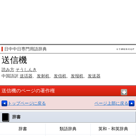
日中中日専門用語辞典
送信機
読み方
そうしんき
中国語訳
送话器
、
发射机
、
发信
机
、
发报机
、
发送器
送信機のページの著作権
トップページに戻る
ページ上部に戻る
辞書
辞書
類語辞典
英和・和英辞典