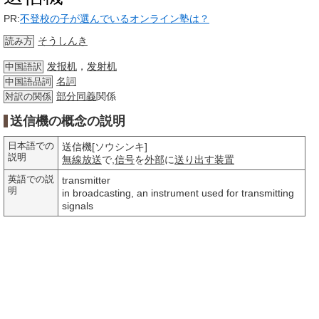
PR:
不登校の子が選んでいるオンライン塾は？
そうしんき
読み方
发报机
，
发射机
中国語訳
名詞
中国語品詞
部分
同義
関係
対訳の関係
送信機の概念の説明
日本語での
送信機[ソウシンキ]
説明
無線放送
で,
信号
を
外部
に
送り出す
装置
英語での説
transmitter
明
in broadcasting, an instrument used for transmitting
signals