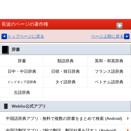
長波のページの著作権
トップページに戻る
ページ上部に戻る
辞書
辞書
類語辞典
英和・和英辞典
日中・中日辞典
日韓・韓日辞典
フランス語辞典
タイ語辞典
ベトナム語辞典
インドネシア語辞典
古語辞典
Weblio公式アプリ
中国語辞典アプリ - 無料で複数の辞書をまとめて検索 (Android)
中国語翻訳アプリ - 2秒で翻訳、翻訳結果を話す！ (Android)