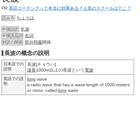
PR:
英語コーチングって本当に効果ある？人気のスクールはどこ？
ちょうは
読み方
长波
中国語訳
名詞
中国語品詞
部分
同義
関係
対訳の関係
長波の概念の説明
日本語での
長波[チョウハ]
説明
波長
1000m以上の長波という
電波
英語での説
long
wave
明
a radio wave that has a wave length of 1000 meters
or more, called
long
wave