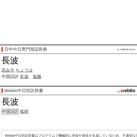
日中中日専門用語辞典
長波
読み方
ちょうは
中国語訳
长波
、
低频
Weblio中日対訳辞書
長波
低頻
中国語訳
Weblio中日対訳辞書はプログラムで機械的に意味や表現を生成しているため、不適切