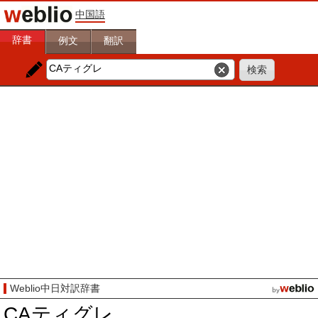
中国語
辞書
例文
翻訳
Weblio中日対訳辞書
CAティグレ