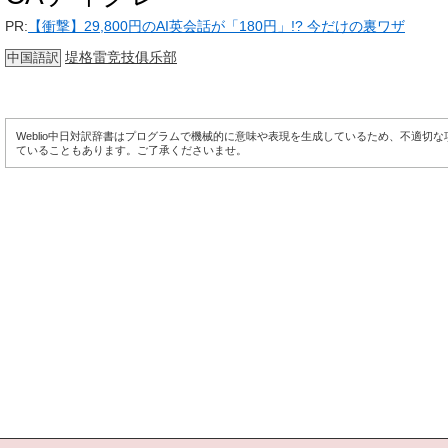
PR:
【衝撃】29,800円のAI英会話が「180円」!? 今だけの裏ワザ
堤格雷竞技俱乐部
中国語訳
Weblio中日対訳辞書はプログラムで機械的に意味や表現を生成しているため、不適切
ていることもあります。ご了承くださいませ。