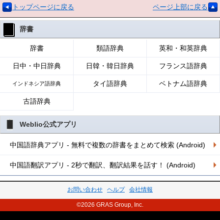
トップページに戻る
ページ上部に戻る
辞書
辞書
類語辞典
英和・和英辞典
日中・中日辞典
日韓・韓日辞典
フランス語辞典
タイ語辞典
ベトナム語辞典
インドネシア語辞典
古語辞典
Weblio公式アプリ
中国語辞典アプリ - 無料で複数の辞書をまとめて検索 (Android)
中国語翻訳アプリ - 2秒で翻訳、翻訳結果を話す！ (Android)
お問い合わせ
ヘルプ
会社情報
©2026 GRAS Group, Inc.