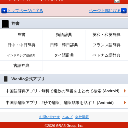
トップページに戻る
ページ上部に戻る
辞書
辞書
類語辞典
英和・和英辞典
日中・中日辞典
日韓・韓日辞典
フランス語辞典
タイ語辞典
ベトナム語辞典
インドネシア語辞典
古語辞典
Weblio公式アプリ
中国語辞典アプリ - 無料で複数の辞書をまとめて検索 (Android)
中国語翻訳アプリ - 2秒で翻訳、翻訳結果を話す！ (Android)
お問い合わせ
ヘルプ
会社情報
©2026 GRAS Group, Inc.