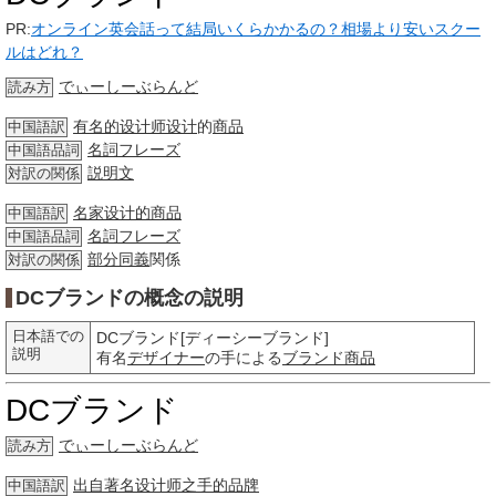
PR:
オンライン英会話って結局いくらかかるの？相場より安いスクー
ルはどれ？
でぃーしーぶらんど
読み方
有名的
设计师
设计
的
商品
中国語訳
名詞
フレーズ
中国語品詞
説明文
対訳の関係
名家设计的商品
中国語訳
名詞
フレーズ
中国語品詞
部分
同義
関係
対訳の関係
DCブランドの概念の説明
日本語での
DCブランド[ディーシーブランド]
説明
有名
デザイナー
の手による
ブランド
商品
DCブランド
でぃーしーぶらんど
読み方
出自著名设计师之手的品牌
中国語訳