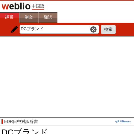
中国語
辞書
例文
翻訳
EDR日中対訳辞書
DCブランド