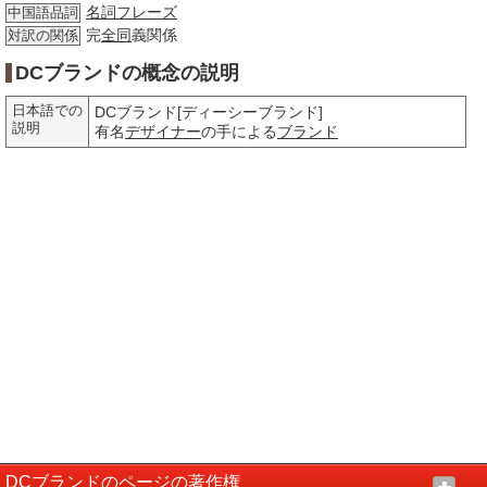
名詞
フレーズ
中国語品詞
完
全同
義関係
対訳の関係
DCブランドの概念の説明
日本語での
DCブランド[ディーシーブランド]
説明
有名
デザイナー
の手による
ブランド
DCブランドのページの著作権