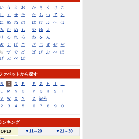
い
う
え
お
か
き
く
け
こ
し
す
せ
そ
た
ち
つ
て
と
に
ぬ
ね
の
は
ひ
ふ
へ
ほ
み
む
め
も
や
ゆ
よ
り
る
れ
ろ
わ
を
ん
ぎ
ぐ
げ
ご
ざ
じ
ず
ぜ
ぞ
ぢ
づ
で
ど
ば
び
ぶ
べ
ぼ
ぴ
ぷ
ぺ
ぽ
ファベットから探す
Ｂ
Ｃ
Ｄ
Ｅ
Ｆ
Ｇ
Ｈ
Ｉ
Ｊ
Ｌ
Ｍ
Ｎ
Ｏ
Ｐ
Ｑ
Ｒ
Ｓ
Ｔ
Ｖ
Ｗ
Ｘ
Ｙ
Ｚ
記号
２
３
４
５
６
７
８
９
０
ランキング
▼
11～20
▼
21～30
TOP10