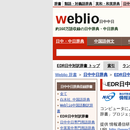
辞書
類語・対義語辞典
英和・和英辞典
日中
日中中日
約160万語収録の日中辞典・中日辞典
日中・中日辞典
中国語例文
EDR日中対訳辞書 トップ
索引
ラン
Weblio 辞書
＞
日中中日辞典
＞
EDR日
EDR日
日中中日辞典収録辞書
全て
▼
白水社 中国語辞典
▼
Weblio中国語翻訳辞
▼
コンピュータに
書
辞書」プロジェ
EDR日中対訳辞書
▼
日中中日専門用語辞典
▼
提供 情報通信
中英英中専門用語辞典
▼
URL
http://www2