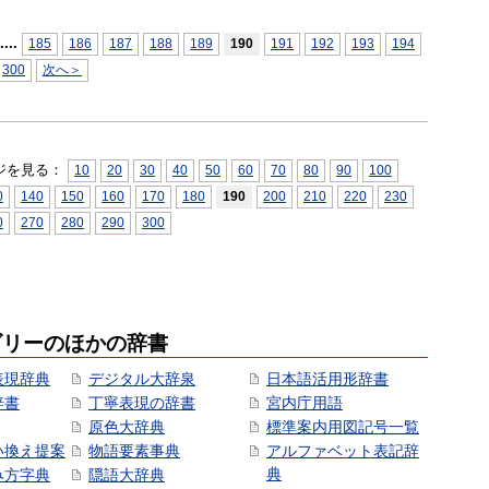
...
.
185
186
187
188
189
190
191
192
193
194
300
次へ＞
ジを見る：
10
20
30
40
50
60
70
80
90
100
0
140
150
160
170
180
190
200
210
220
230
0
270
280
290
300
ゴリーのほかの辞書
表現辞典
デジタル大辞泉
日本語活用形辞書
辞書
丁寧表現の辞書
宮内庁用語
原色大辞典
標準案内用図記号一覧
い換え提案
物語要素事典
アルファベット表記辞
典
み方字典
隠語大辞典