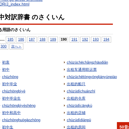
EDR/J_index.html
日中対訳辞書 のさくいん
る用語のさくいん
...
.
185
186
187
188
189
190
191
192
193
194
300
次へ＞
初衷
chūzūchēchǎngzhāodiǎn
初中
出租车通用联运票
chūzhōng
chūzūchētòngyòngliányùnpiào
初中毕业
出租的船只
chūzhōngbìyè
chūzūdíchuánzhī
初中毕业生
出租的仓库
chūzhōngbìyèshēng
chūzūdícāngkù
初中和高中
出租的店铺
chūzhōnghuògāozhōng
chūzūdídiànpù
50
初中生
出租的房间