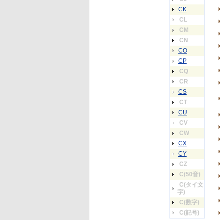
CK
CL
CM
CN
CO
CP
CQ
CR
CS
CT
CU
CV
CW
CX
CY
CZ
C(50音)
C(タイ文
字)
C(数字)
C(記号)