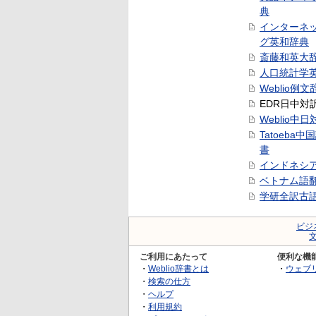
典
インターネ
グ英和辞典
斎藤和英大
人口統計学
Weblio例文
EDR日中対
Weblio中
Tatoeba
書
インドネシ
ベトナム語
学研全訳古
ビジ
ご利用にあたって
便利な機
・
Weblio辞書とは
・
ウェブ
・
検索の仕方
・
ヘルプ
・
利用規約