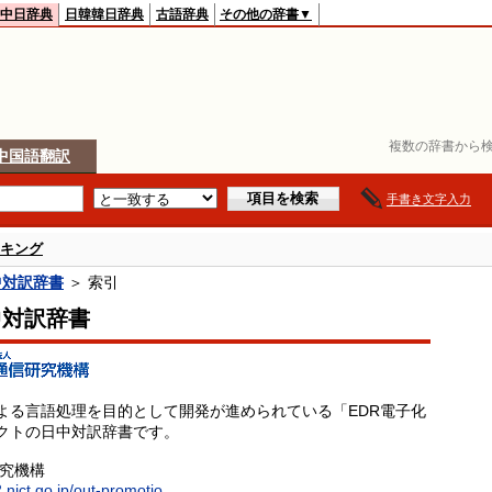
中日辞典
日韓韓日辞典
古語辞典
その他の辞書▼
複数の辞書から検
中国語翻訳
手書き文字入力
キング
中対訳辞書
＞ 索引
中対訳辞書
よる言語処理を目的として開発が進められている「EDR電子化
クトの日中対訳辞書です。
研究機構
.nict.go.jp/out-promotio