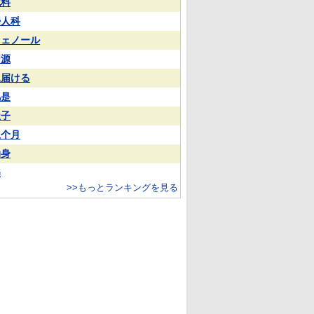
試料
婦人科
フェノール
同源
見届ける
凡是
屋子
上个月
动身
樂
>>もっとランキングを見る