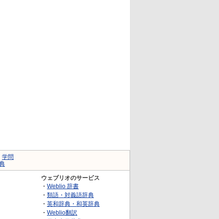
｜
学問
典
ウェブリオのサービス
・
Weblio 辞書
・
類語・対義語辞典
・
英和辞典・和英辞典
・
Weblio翻訳