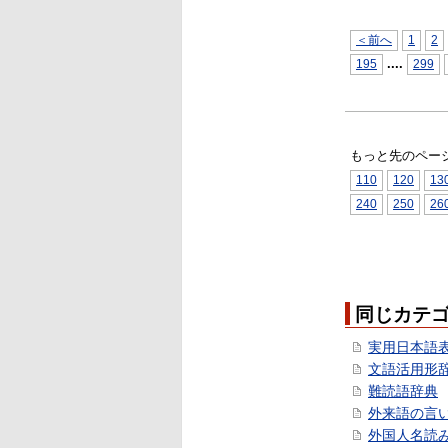
＜前へ
1
2
...
.
195
299
もっと先のペー
110
120
13
240
250
26
同じカテ
実用日本語
文語活用形
難読語辞典
外来語の言
外国人名読