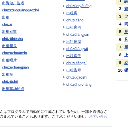
1
出资做广告者
chūzūdíyóutǐng
2
chūzīzuòguǎnggàozhě
出租房
3
出租
chūzūfáng
4
chūzū
出租房间
出租别墅
5
chūzūfángjiàn
chūzūbiéshù
6
出租房屋
出租船只
7
chūzūfángwū
chūzūchuánzhī
8
出租房子
出租唱片
9
chūzūfángzí
chūzūchàngpiān
出租告示
10
出租车
chūzūgàoshì
chūzūchē
chūzūhuìchǎng
出租车场招点
さくいんはプログラムで自動的に生成されているため、一部不適切なさ
含まれていることもあります。ご了承くださいませ。
お問い合わ