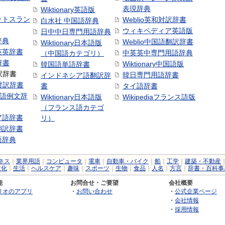
表現辞典
Wiktionary英語版
ットスラン
Weblio英和対訳辞書
白水社 中国語辞典
ウィキペディア英語版
日中中日専門用語辞典
辞典
Weblio中国語翻訳辞書
Wiktionary日本語版
英英辞書
中英英中専門用語辞典
（中国語カテゴリ）
辞書
Wiktionary中国語版
韓国語単語辞書
訳辞書
韓日専門用語辞書
インドネシア語翻訳辞
日対訳辞書
書
タイ語辞書
中国語例文辞
Wiktionary日本語版
Wikipediaフランス語版
（フランス語カテゴ
ア語辞書
リ）
翻訳辞書
語辞典
ネス
｜
業界用語
｜
コンピュータ
｜
電車
｜
自動車・バイク
｜
船
｜
工学
｜
建築・不動産
文化
｜
生活
｜
ヘルスケア
｜
趣味
｜
スポーツ
｜
生物
｜
食品
｜
人名
｜
方言
｜
辞書・百科事
能
お問合せ・ご要望
会社概要
リオのアプリ
・
お問い合わせ
・
公式企業ページ
・
会社情報
・
採用情報