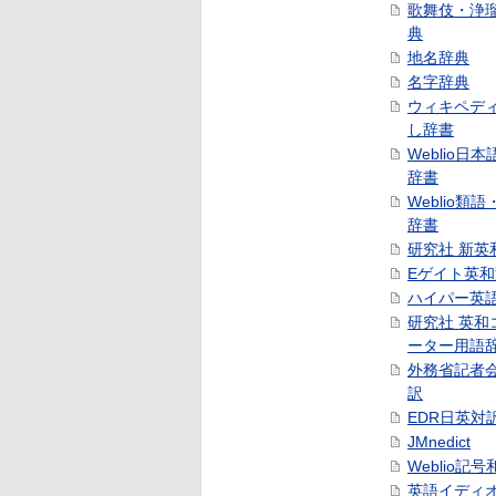
歌舞伎・浄
典
地名辞典
名字辞典
ウィキペデ
し辞書
Weblio日
辞書
Weblio類
辞書
研究社 新英
Eゲイト英
ハイパー英
研究社 英和
ーター用語
外務省記者
訳
EDR日英対
JMnedict
Weblio記
英語イディ