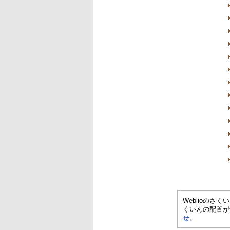
Weblioの
くいんの配置が
せ
。