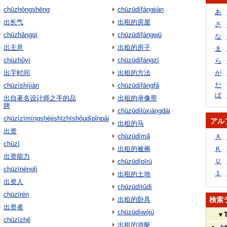
chūzhōngshēng
chūzūdífángjiàn
あ
出长气
出租的房屋
さ
chūzhǎngqì
chūzūdífángwū
な
出主意
出租的房子
ま
chūzhǔyì
chūzūdífángzí
ら
出字时间
出租的方法
が
だ
chūzìshíjiàn
chūzūdífāngfǎ
ぱ
出自著名设计师之手的品
出租的录像带
牌
chūzūdílùxiàngdài
chūzìzīmíngshèjishīzhīshǒudípǐnpái
アル
出租的马
出资
chūzūdímǎ
Ａ
chūzī
出租的被褥
Ｋ
出资能力
Ｕ
chūzūdípīrù
chūzīnénglì
１
出租的土地
出资人
chūzūdítǔdì
chūzīrén
出租的卧具
検索
出资者
chūzūdíwòjù
▼
chūzīzhě
出租的游艇