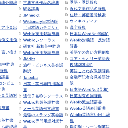
季語・季題辞典
瑠璃外題辞
古典文学作品名辞典
近代文学作品名辞典
駅名辞典
住所・郵便番号検索
JMnedict
ウィキペディア
Wiktionary日本語版
ィア小見出
（日本語カテゴリ）
漢字辞典
Weblio実用類語辞典
日本語WordNet(類語)
本語例文用例
Weblioシソーラス
Weblio対義語・反対語
辞書
研究社 新和英中辞典
語・言い換え
英語での言い方用例集
Weblio実用英語辞典
コア・セオリー英語表
JMdict
和中辞典
現(基本動詞)
旅行・ビジネス英会話
和辞典
英語ことわざ教訓辞典
翻訳
語辞書
金融庁記者会見英語対
Tatoeba
コンピュ
訳
日英・英日専門用語辞
辞典
日本語WordNet(英和)
書
会見英語対
日英固有名詞辞典
遺伝子名称シソーラス
Weblio派生語辞書
Weblio和製英語辞書
訳辞書
Weblio英語表現辞典
メール英語例文辞書
Weblio英語言い回し辞
最強のスラング英会話
号和英辞書
典
Weblio専門用語対訳辞
オム表現辞
場面別・シーン別英語
書