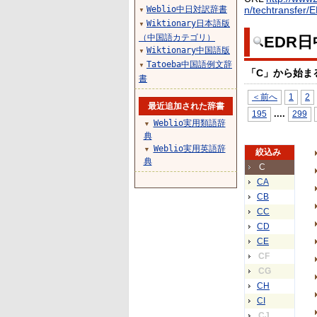
Weblio中日対訳辞書
n/techtransfer/
▼
Wiktionary日本語版
▼
（中国語カテゴリ）
EDR
Wiktionary中国語版
▼
Tatoeba中国語例文辞
▼
「C」から始ま
書
＜前へ
1
2
最近追加された辞書
...
.
195
299
Weblio実用類語辞
▼
典
Weblio実用英語辞
▼
絞込み
典
C
CA
CB
CC
CD
CE
CF
CG
CH
CI
CJ