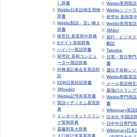
し辞書
Weblio実用類
Weblio日本語例文用例
Weblioシソー
辞書
研究社 新和英
Weblio類語・言い換え
Weblio実用英
辞書
JMdict
研究社 新英和中辞典
旅行・ビジネス
Eゲイト英和辞典
翻訳
ハイパー英語辞書
Tatoeba
研究社 英和コンピュ
日英・英日専門
ーター用語辞典
書
外務省記者会見英語対
遺伝子名称シソ
訳
Weblio和製英
EDR日英対訳辞書
メール英語例文
JMnedict
最強のスラング
Weblio記号和英辞書
Weblio専門用
英語イディオム表現辞
書
典
Wiktionary英語
インターネットスラン
白水社 中国語
グ英和辞典
日中中日専門用
斎藤和英大辞典
Wiktionary日
人口統計学英英辞書
（中国語カテゴ