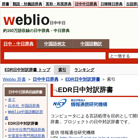
辞書
類語・対義語辞典
英和・和英辞典
日中中日辞典
日韓韓日辞典
古語辞
日中中日
約160万語収録の日中辞典・中日辞典
日中・中日辞典
中国語例文
中国語翻訳
EDR日中対訳辞書 トップ
索引
ランキング
Weblio 辞書
＞
日中中日辞典
＞
EDR日中対訳辞書
＞ 索引
EDR日中対訳辞書
日中中日辞典収録辞書
全て
▼
白水社 中国語辞典
▼
Weblio中国語翻訳辞
▼
コンピュータによる言語処理を目的として開
書
辞書」プロジェクトの日中対訳辞書です。
EDR日中対訳辞書
▼
日中中日専門用語辞典
▼
提供 情報通信研究機構
中英英中専門用語辞典
▼