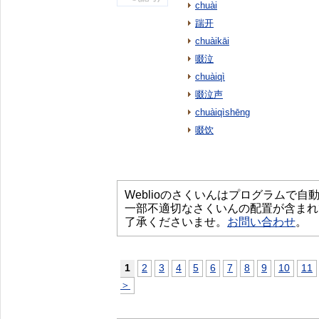
chuài
踹开
chuàikāi
啜泣
chuàiqì
啜泣声
chuàiqìshēng
啜饮
Weblioのさくいんはプログラムで
一部不適切なさくいんの配置が含まれ
了承くださいませ。
お問い合わせ
。
1
2
3
4
5
6
7
8
9
10
11
＞