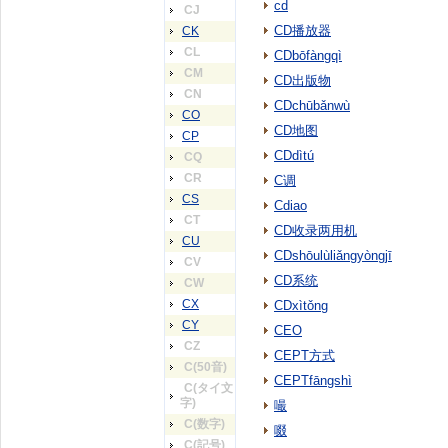
cd
CJ
CD播放器
CK
CL
CDbōfàngqì
CM
CD出版物
CN
CDchūbǎnwù
CO
CD地图
CP
CDdìtú
CQ
CR
C调
CS
Cdiao
CT
CD收录两用机
CU
CDshōulùliǎngyòngjī
CV
CD系统
CW
CX
CDxìtǒng
CY
CEO
CZ
CEPT方式
C(50音)
CEPTfāngshì
C(タイ文
字)
嘬
C(数字)
啜
C(記号)