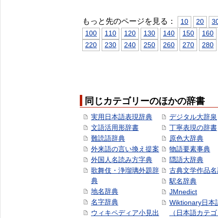
もっと先のページを見る：
10
20
3
100
110
120
130
140
150
160
220
230
240
250
260
270
280
同じカテゴリーのほかの辞書
実用日本語表現辞典
デジタル大辞泉
文語活用形辞書
丁寧表現の辞書
難読語辞典
原色大辞典
外来語の言い換え提案
物語要素事典
外国人名読み方字典
隠語大辞典
歌舞伎・浄瑠璃外題辞
古典文学作品名
典
駅名辞典
地名辞典
JMnedict
名字辞典
Wiktionary日
ウィキペディア小見出
（日本語カテゴ