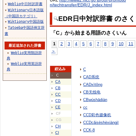
URL
http://www2.nict.go.jp/out-promotio
Weblio中日対訳辞書
n/techtransfer/EDR/J_index.html
▼
Wiktionary日本語版
▼
（中国語カテゴリ）
EDR日中対訳辞書 のさ
Wiktionary中国語版
▼
Tatoeba中国語例文辞
▼
「C」から始まる用語のさくいん
書
1
2
3
4
5
6
7
8
9
10
11
最近追加された辞書
＞
Weblio実用類語辞
▼
典
Weblio実用英語辞
▼
絞込み
典
C
C
CAD系统
CA
CADxìtǒng
CB
CB无线电
CC
CBwúshādiàn
CD
CE
cc
CF
CCD彩色摄像机
CG
CCDcǎisèshèxiàngjī
CH
CCK-8
CI