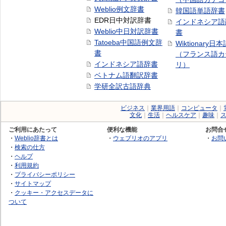
Weblio例文辞書
韓国語単語辞書
EDR日中対訳辞書
インドネシア語
Weblio中日対訳辞書
書
Tatoeba中国語例文辞
Wiktionary日
書
（フランス語カ
インドネシア語辞書
リ）
ベトナム語翻訳辞書
学研全訳古語辞典
ビジネス
｜
業界用語
｜
コンピュータ
｜
文化
｜
生活
｜
ヘルスケア
｜
趣味
｜
ご利用にあたって
便利な機能
お問合
・
Weblio辞書とは
・
ウェブリオのアプリ
・
お問
・
検索の仕方
・
ヘルプ
・
利用規約
・
プライバシーポリシー
・
サイトマップ
・
クッキー・アクセスデータに
ついて