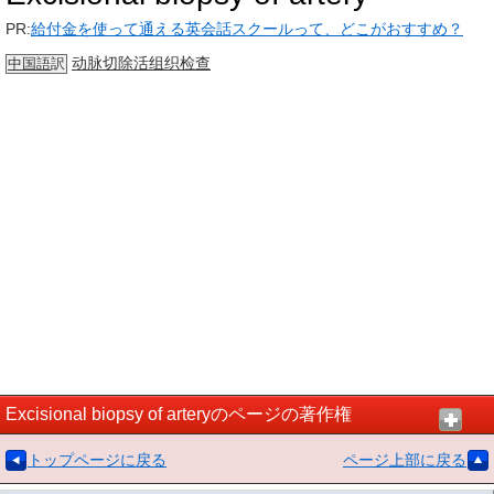
PR:
給付金を使って通える英会話スクールって、どこがおすすめ？
动脉
切除活组织检查
中国語
訳
Excisional biopsy of arteryのページの著作権
トップページに戻る
ページ上部に戻る