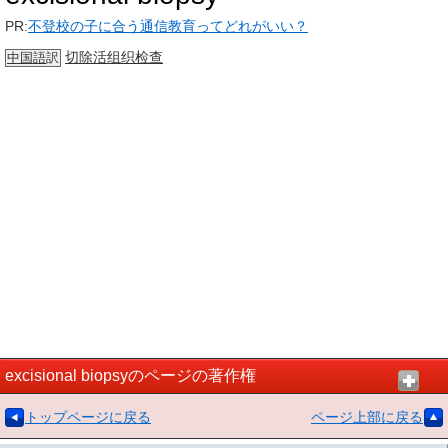
PR:
不登校の子に合う通信教育ってどれがいい？
切除活组织检查
中国語
訳
excisional biopsyのページの著作権
トップページに戻る
ページ上部に戻る