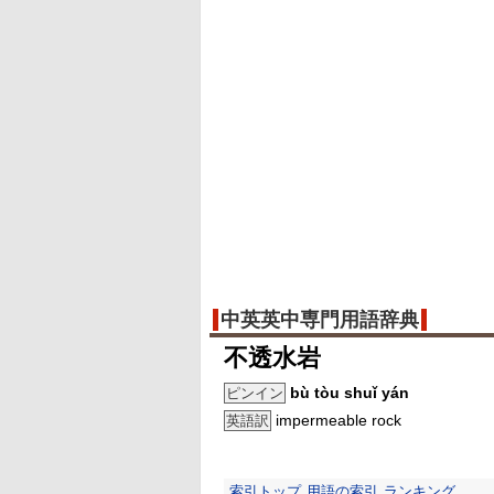
中英英中専門用語辞典
不透水岩
bù tòu shuǐ yán
ピンイン
impermeable rock
英語訳
索引トップ
用語の索引
ランキング