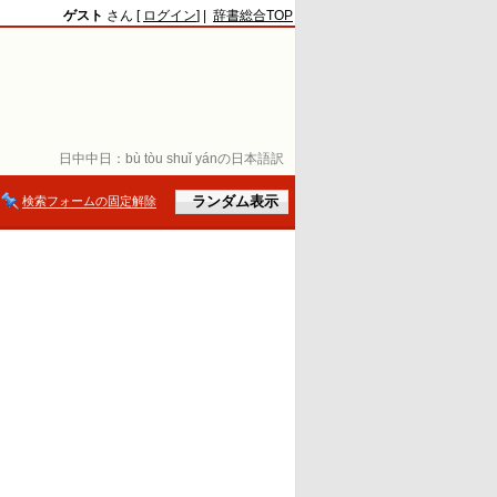
ゲスト
さん [
ログイン
] |
辞書総合TOP
日中中日：
bù tòu shuǐ yánの日本語訳
検索フォームの固定解除