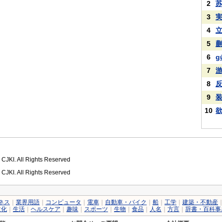
2
3
4
5
6
g
7
8
9
10
 CJKI. All Rights Reserved
 CJKI. All Rights Reserved
ネス
｜
業界用語
｜
コンピュータ
｜
電車
｜
自動車・バイク
｜
船
｜
工学
｜
建築・不動産
文化
｜
生活
｜
ヘルスケア
｜
趣味
｜
スポーツ
｜
生物
｜
食品
｜
人名
｜
方言
｜
辞書・百科事