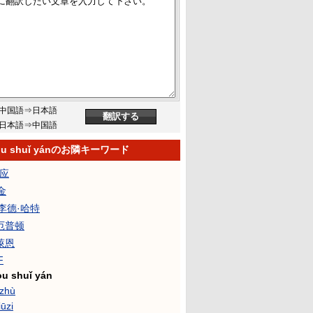
中国語⇒日本語
日本語⇒中国語
tòu shuǐ yánのお隣キーワード
反应
·金
·李德·哈特
·厄普顿
·萊恩
F
òu shuǐ yán
zhù
iūzi