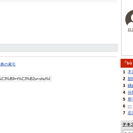
ロ
「bù
日辞典の索引
1
不
2
韶
3
磧
4
分
5
所
6
一
7
石
テキ