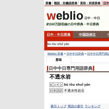
辞書
類語・対義語辞典
英和・和英辞典
日中
日中・中日
約160万語収録の日中辞典・中日辞典
日中・中日辞典
中国語例文
Weblio 辞書
>
日中中日辞典
>
日中中日専門用
意味
日中中日専門用語辞典
不透水岩
bù tòu shuǐ yán
ピンイン
不透水性
岩石
日本語訳
索引トップ
用語の索引
ランキング