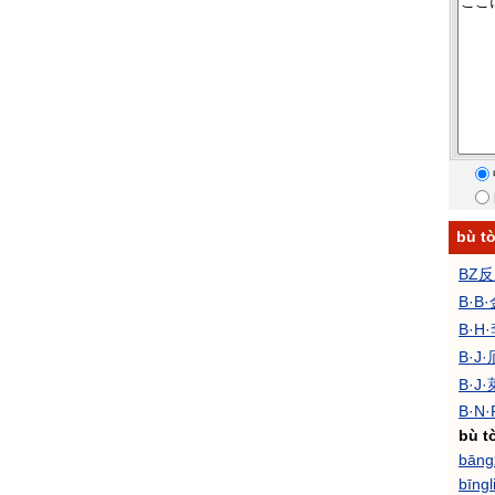
bù 
BZ
B·B
B·H
B·J
B·J
B·N·
bù t
bāng
bīngl