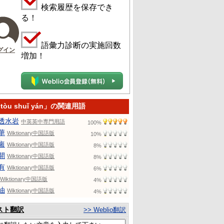
検索履歴を保存でき
る！
語彙力診断の実施回数
グイン
増加！
 tòu shuǐ yán」の関連用語
透水岩
中英英中専門用語
100%
華
Wiktionary中国語版
10%
鹵
Wiktionary中国語版
8%
開
Wiktionary中国語版
8%
有
Wiktionary中国語版
6%
Wiktionary中国語版
4%
油
Wiktionary中国語版
4%
スト翻訳
>> Weblio翻訳