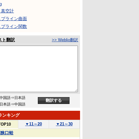
g
Ａ真空計
スプライン曲面
スプライン関数
スト翻訳
>> Weblio翻訳
中国語⇒日本語
日本語⇒中国語
ランキング
▼
11～20
▼
21～30
TOP10
花狭口蛙