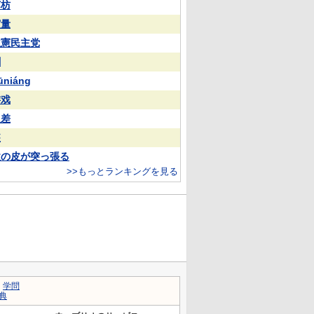
苏枋
実量
立憲民主党
蒯
ūniáng
游戏
反差
装
欲の皮が突っ張る
>>もっとランキングを見る
｜
学問
典