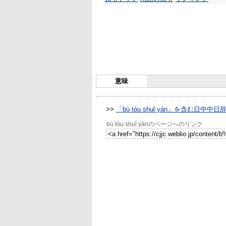
意味
>>
「bù tòu shuǐ yán」を含む日中中
bù tòu shuǐ yánのページへのリンク