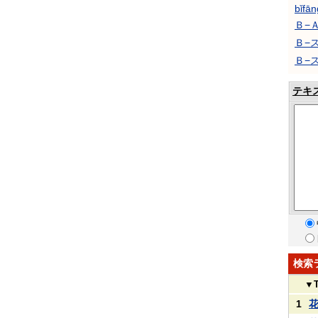
bǐfān
Ｂ−
Ｂ−
Ｂ−
テキ
検索
▼
1