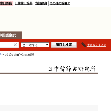
中日辞典
日韓韓日辞典
古語辞典
その他の辞書▼
中国語翻訳
手書き文字入力
語
>
bù tòu shuǐ yán
の解説